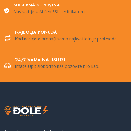
SUGURNA KUPOVINA
Naš sajt je zaštićen SSL sertifikatom
NAJBOLJA PONUDA
Kod nas ćete pronaći samo najkvalitetnije proizvode
24/7 VAMA NA USLUZI
Imate Upit slobodno nas pozovite bilo kad.