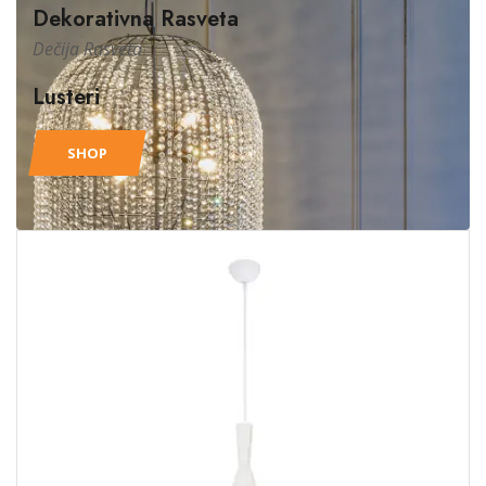
Dekorativna Rasveta
Dečija Rasveta
Lusteri
SHOP