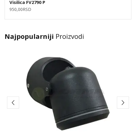
Visilica FV2790 P
950,00
RSD
Najpopularniji
Proizvodi