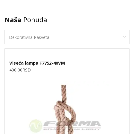
Naša
Ponuda
Viseća lampa F7752-40VM
400,00
RSD