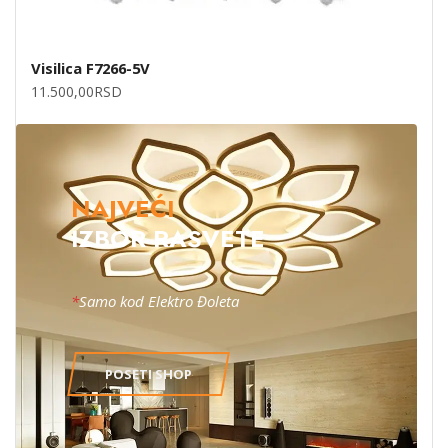
Visilica F7266-5V
11.500,00
RSD
NAJVEĆI
IZBOR RASVETE
*
Samo kod Elektro Đoleta
POSETI SHOP