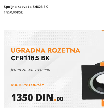
Spoljna rasveta S4623 BK
1.850,00
RSD
UGRADNA ROZETNA
CFR1185 BK
Jedna za sva vremena…
DOSTUPNO ODMAH
1350 DIN
.
00