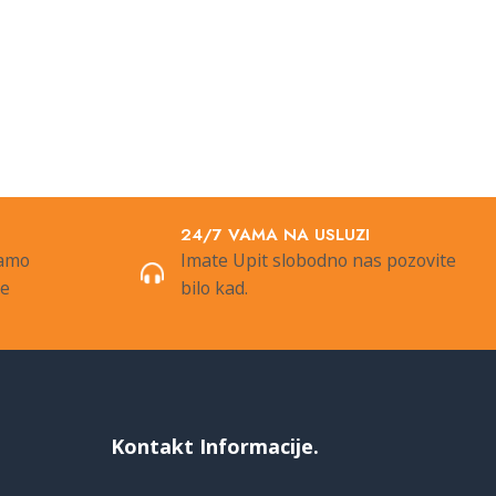
24/7 VAMA NA USLUZI
samo
Imate Upit slobodno nas pozovite
de
bilo kad.
Kontakt Informacije.