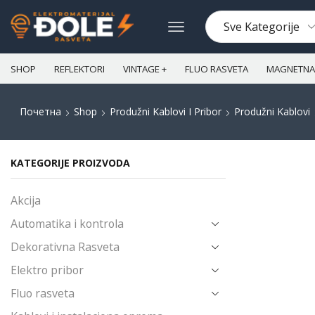
SHOP
REFLEKTORI
VINTAGE +
FLUO RASVETA
MAGNETNA 
Почетна
Shop
Produžni Kablovi I Pribor
Produžni Kablovi
KATEGORIJE PROIZVODA
Akcija
Automatika i kontrola
Dekorativna Rasveta
Elektro pribor
Fluo rasveta