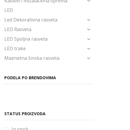
Kablovi i instalaciona oprema
LED
Led Dekorativna rasveta
LED Rasveta
LED Spoljna rasveta
LED trake
Magnetna šinska rasveta
Napajanja i Trafoi
Novo u ponudi
PODELA PO BRENDOVIMA
Ostalo
Poslednji komadi
Prekidači i priključnice
STATUS PROIZVODA
Produžni kablovi i pribor
Produžni kablovi
In stock