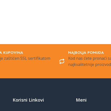
A KUPOVINA
NAJBOLJA PONUDA
je zaštićen SSL sertifikatom
Kod nas ćete pronaći 
najkvalitetnije proizvo
Korisni Linkovi
Meni