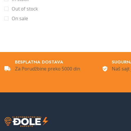
Priključni kablovi
Out of stock
Produžni na motalici
On sale
Produžni sa više utičnica
Produžni za kosilice
Razdelnici, utikači i sijalična grla
Reflektori
Sijalice
BESPLATNA DOSTAVA
SUGURN
Šine i oprema
Za Porudžbine preko 5000 din
Naš sajt 
Šinska rasveta
Šinski
Spoljna Rasveta
Štedljive sijalice
Stubići
Ugradna rasveta