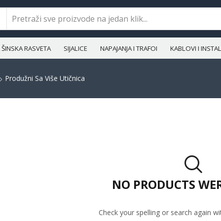
ŠINSKA RASVETA
SIJALICE
NAPAJANJA I TRAFOI
KABLOVI I INST
Produžni Sa Više Utičnica
NO PRODUCTS WE
Check your spelling or search again wit