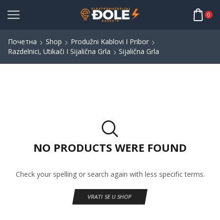
0
Почетна
Shop
Produžni Kablovi I Pribor
Razdelnici, Utikači I Sijalična Grla
Sijalična Grla
NO PRODUCTS WERE FOUND
Check your spelling or search again with less specific terms.
VRATI SE U SHOP