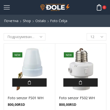
0
Почетна
Shop
Ostalo
Foto Ćelija
NEW
NEW
Foto senzor FS01 WH
Foto senzor FS02 WH
800,00
RSD
800,00
RSD