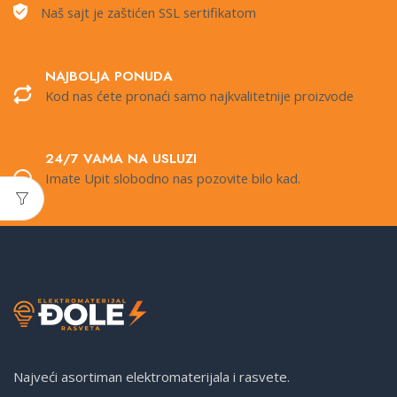
Naš sajt je zaštićen SSL sertifikatom
NAJBOLJA PONUDA
Kod nas ćete pronaći samo najkvalitetnije proizvode
24/7 VAMA NA USLUZI
Imate Upit slobodno nas pozovite bilo kad.
Najveći asortiman elektromaterijala i rasvete.