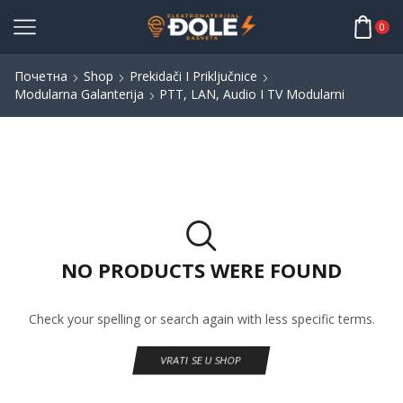
0
Почетна
Shop
Prekidači I Priključnice
Modularna Galanterija
PTT, LAN, Audio I TV Modularni
NO PRODUCTS WERE FOUND
Check your spelling or search again with less specific terms.
VRATI SE U SHOP