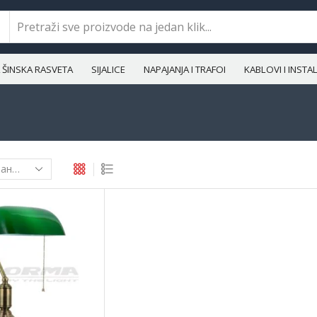
ŠINSKA RASVETA
SIJALICE
NAPAJANJA I TRAFOI
KABLOVI I INST