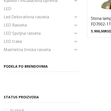
Kablovi i instalaciona oprema
LED
Led Dekorativna rasveta
Stona lam
FD7002-1T
LED Rasveta
5.900,00
RS
LED Spoljna rasveta
LED trake
Magnetna šinska rasveta
Napajanja i Trafoi
Novo u ponudi
PODELA PO BRENDOVIMA
Ostalo
Poslednji komadi
Prekidači i priključnice
STATUS PROIZVODA
Produžni kablovi i pribor
Reflektori
In stock