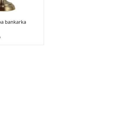
pa bankarka
D