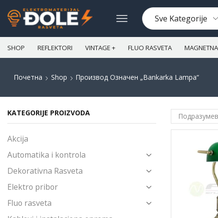
SHOP
REFLEKTORI
VINTAGE +
FLUO RASVETA
MAGNETNA 
Почетна
Shop
Производ Oзначен „bankarka Lampa“
KATEGORIJE PROIZVODA
Akcija
Automatika i kontrola
Dekorativna Rasveta
Elektro pribor
Fluo rasveta