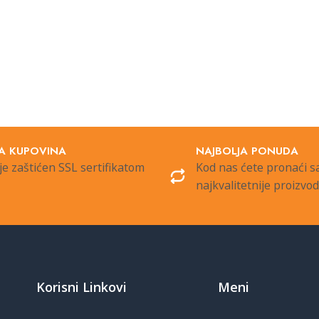
A KUPOVINA
NAJBOLJA PONUDA
je zaštićen SSL sertifikatom
Kod nas ćete pronaći 
najkvalitetnije proizvo
Korisni Linkovi
Meni