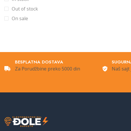
Sijalice
Out of stock
Šine i oprema
On sale
Šinska rasveta
Šinski
Spoljna Rasveta
Štedljive sijalice
BESPLATNA DOSTAVA
SUGURN
Stubići
Za Porudžbine preko 5000 din
Naš sajt 
Ugradna rasveta
Uncategorized
Ventilatori
Vintage +