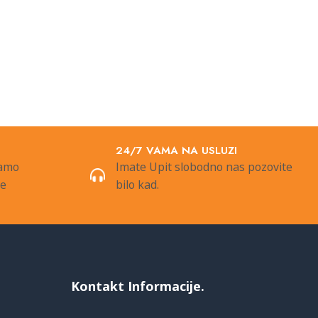
24/7 VAMA NA USLUZI
samo
Imate Upit slobodno nas pozovite
de
bilo kad.
Kontakt Informacije.