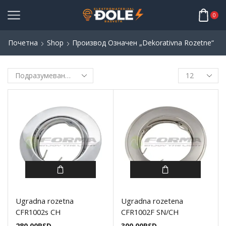
0
Почетна
Shop
Производ Oзначен „dekorativna Rozetne“
Ugradna rozetna
Ugradna rozetena
CFR1002s CH
CFR1002F SN/CH
280,00
RSD
300,00
RSD