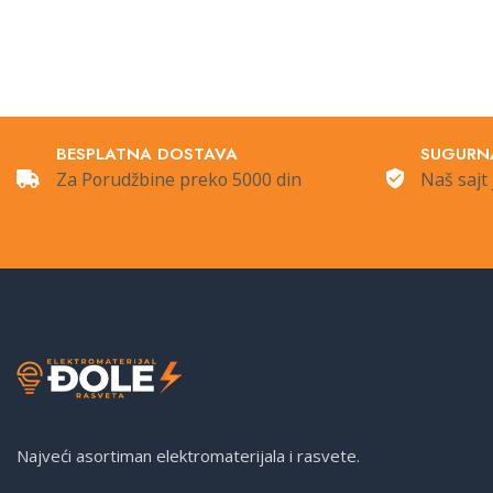
BESPLATNA DOSTAVA
SUGURN
Za Porudžbine preko 5000 din
Naš sajt 
Najveći asortiman elektromaterijala i rasvete.