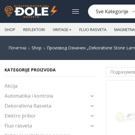
SHOP
REFLEKTORI
VINTAGE +
FLUO RASVETA
MAGNETNA 
Почетна
Shop
Производ Oзначен „dekorativne Stone Lam
KATEGORIJE PROIZVODA
Akcija
Automatika i kontrola
Dekorativna Rasveta
Elektro pribor
Fluo rasveta