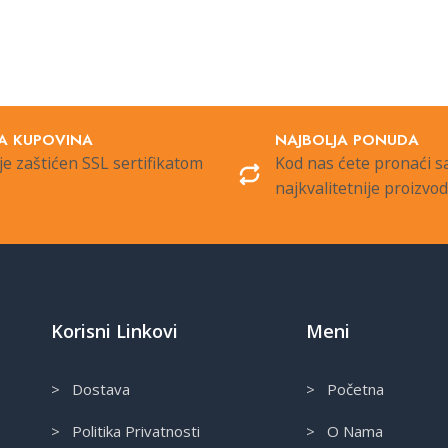
A KUPOVINA
NAJBOLJA PONUDA
je zaštićen SSL sertifikatom
Kod nas ćete pronaći 
najkvalitetnije proizvo
Korisni Linkovi
Meni
> Dostava
> Početna
> Politika Privatnosti
> O Nama