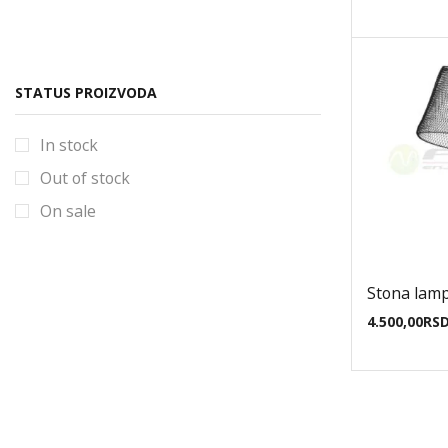
Sijalice
Šine i oprema
Šinska rasveta
STATUS PROIZVODA
Šinski
In stock
Spoljna Rasveta
Out of stock
Štedljive sijalice
On sale
Stubići
Ugradna rasveta
Uncategorized
Stona lam
Ventilatori
4.500,00
RS
Vintage +