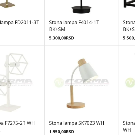
 lampa FD2011-3T
Stona lampa F4014-1T
Ston
BK+SM
BK+S
D
5.300,00
RSD
5.500
pa F7275-2T WH
Stona lampa SK7023 WH
Ston
WH
D
1.950,00
RSD