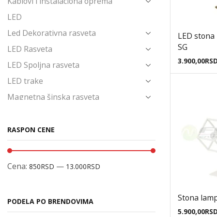
Kablovi i instalaciona oprema
LED
Led Dekorativna rasveta
LED stona
SG
LED Rasveta
3.900,00
RS
LED Spoljna rasveta
LED trake
Magnetna šinska rasveta
Napajanja i Trafoi
Novo u ponudi
RASPON CENE
Ostalo
Poslednji komadi
Cena:
—
850RSD
13.000RSD
Prekidači i priključnice
Produžni kablovi i pribor
Stona lam
PODELA PO BRENDOVIMA
Reflektori
5.900,00
RS