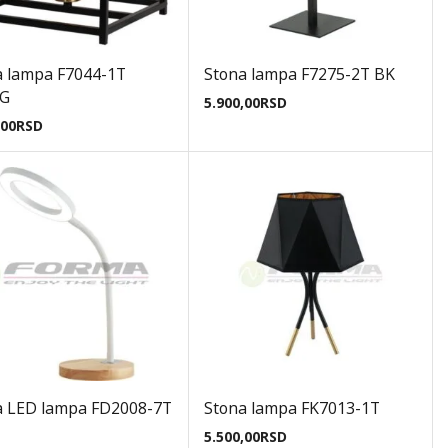
a lampa F7044-1T
Stona lampa F7275-2T BK
G
5.900,00
RSD
,00
RSD
a LED lampa FD2008-7T
Stona lampa FK7013-1T
5.500,00
RSD