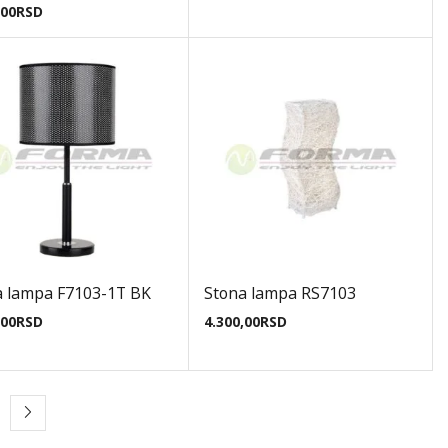
,00
RSD
a lampa F7103-1T BK
Stona lampa RS7103
,00
RSD
4.300,00
RSD