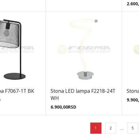
2.600
pa F7067-1T BK
Stona LED lampa F2218-24T
Ston
WH
D
9.900
6.900,00
RSD
…
1
2
5