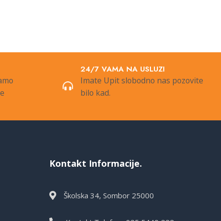
24/7 VAMA NA USLUZI
samo
Imate Upit slobodno nas pozovite
de
bilo kad.
Kontakt Informacije.
Školska 34, Sombor 25000