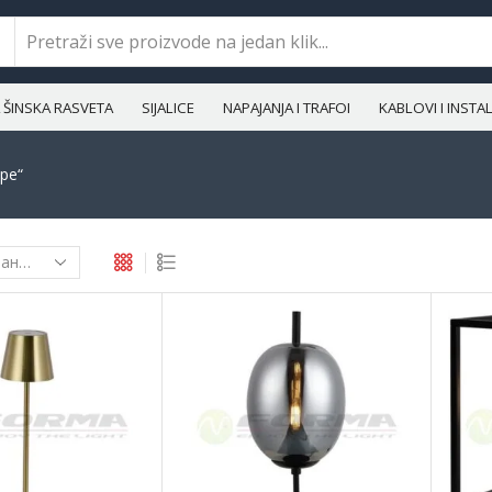
ŠINSKA RASVETA
SIJALICE
NAPAJANJA I TRAFOI
KABLOVI I INST
pe“