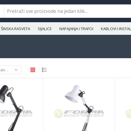
ŠINSKA RASVETA
SIJALICE
NAPAJANJA I TRAFOI
KABLOVI I INST