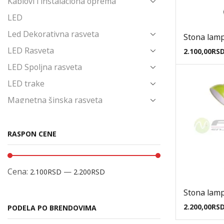
Kablovi i instalaciona oprema
LED
Led Dekorativna rasveta
Stona lam
LED Rasveta
2.100,00
RS
LED Spoljna rasveta
LED trake
Magnetna šinska rasveta
Napajanja i Trafoi
Novo u ponudi
RASPON CENE
Ostalo
Poslednji komadi
Cena:
—
2.100RSD
2.200RSD
Prekidači i priključnice
Stona lam
Produžni kablovi i pribor
2.200,00
RS
PODELA PO BRENDOVIMA
Reflektori