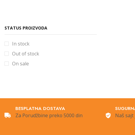
Sijalice
Šine i oprema
Šinska rasveta
STATUS PROIZVODA
Šinski
In stock
Spoljna Rasveta
Out of stock
Štedljive sijalice
On sale
Stubići
Ugradna rasveta
Uncategorized
Ventilatori
Vintage +
BESPLATNA DOSTAVA
SUGURN
Za Porudžbine preko 5000 din
Naš sajt 