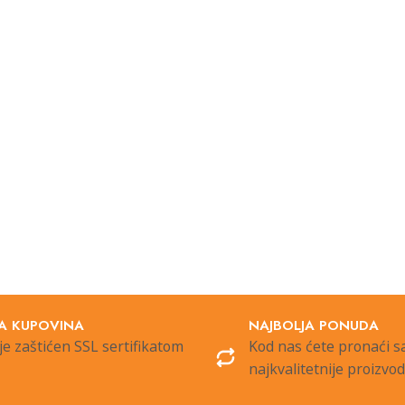
A KUPOVINA
NAJBOLJA PONUDA
je zaštićen SSL sertifikatom
Kod nas ćete pronaći 
najkvalitetnije proizvo