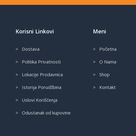
Korisni Linkovi
Meni
> Dostava
> Početna
> Politika Privatnosti
> O Nama
> Lokacije Prodavnica
> Shop
> Istorija Porudžbina
> Kontakt
> Uslovi Korišćenja
> Odustanak od kupovine