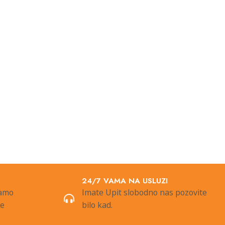
24/7 VAMA NA USLUZI
samo
Imate Upit slobodno nas pozovite
de
bilo kad.