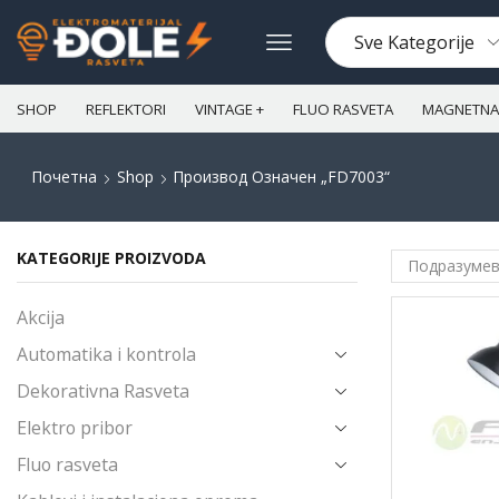
SHOP
REFLEKTORI
VINTAGE +
FLUO RASVETA
MAGNETNA 
Почетна
Shop
Производ Oзначен „FD7003“
KATEGORIJE PROIZVODA
Akcija
Automatika i kontrola
Dekorativna Rasveta
Elektro pribor
Fluo rasveta