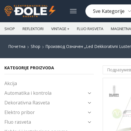
SHOP
REFLEKTORI
VINTAGE +
FLUO RASVETA
MAGNETNA 
Почетна
Shop
Производ Oзначен „led Dekkorativni Luster
KATEGORIJE PROIZVODA
Akcija
Automatika i kontrola
Dekorativna Rasveta
Elektro pribor
Fluo rasveta