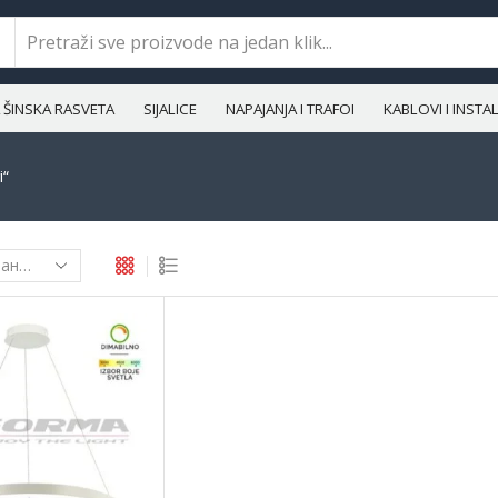
ŠINSKA RASVETA
SIJALICE
NAPAJANJA I TRAFOI
KABLOVI I INST
i“