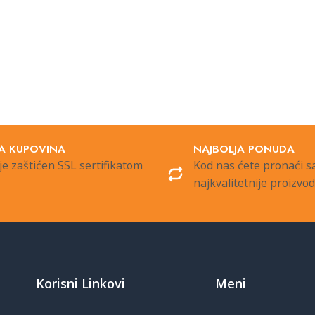
A KUPOVINA
NAJBOLJA PONUDA
je zaštićen SSL sertifikatom
Kod nas ćete pronaći 
najkvalitetnije proizvo
Korisni Linkovi
Meni