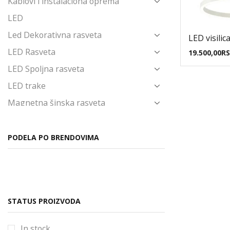
Kablovi i instalaciona oprema
LED
Led Dekorativna rasveta
LED visili
LED Rasveta
19.500,00
R
LED Spoljna rasveta
LED trake
Magnetna šinska rasveta
Napajanja i Trafoi
Novo u ponudi
PODELA PO BRENDOVIMA
Ostalo
Poslednji komadi
Prekidači i priključnice
STATUS PROIZVODA
Produžni kablovi i pribor
Reflektori
In stock