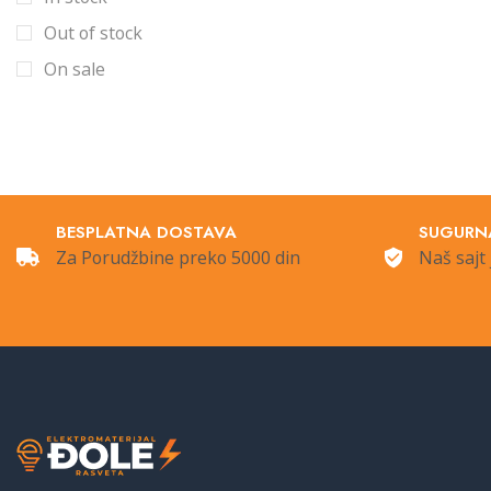
Sijalice
Out of stock
Šine i oprema
On sale
Šinska rasveta
Šinski
Spoljna Rasveta
Štedljive sijalice
BESPLATNA DOSTAVA
SUGURN
Stubići
Za Porudžbine preko 5000 din
Naš sajt 
Ugradna rasveta
Uncategorized
Ventilatori
Vintage +