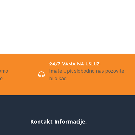
24/7 VAMA NA USLUZI
samo
Imate Upit slobodno nas pozovite
de
bilo kad.
Kontakt Informacije.