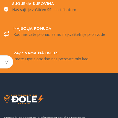
SUGURNA KUPOVINA
Naš sajt je zaštićen SSL sertifikatom
NAJBOLJA PONUDA
Kod nas ćete pronaći samo najkvalitetnije proizvode
24/7 VAMA NA USLUZI
Imate Upit slobodno nas pozovite bilo kad.
Najveći asortiman elektromaterijala i rasvete.