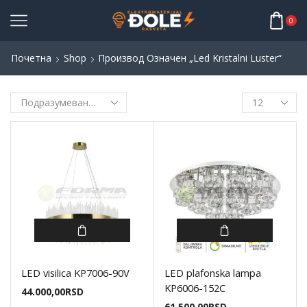
0
Почетна
Shop
Производ Oзначен „led Kristalni Luster“
LED visilica KP7006-90V
LED plafonska lampa
KP6006-152C
44.000,00
RSD
61.500,00
RSD