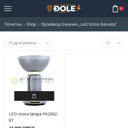
0
Почетна
Shop
Производ Oзначен „led Stona Rasveta“
LED stona lampa FK2002-
8T
24.000,00
RSD