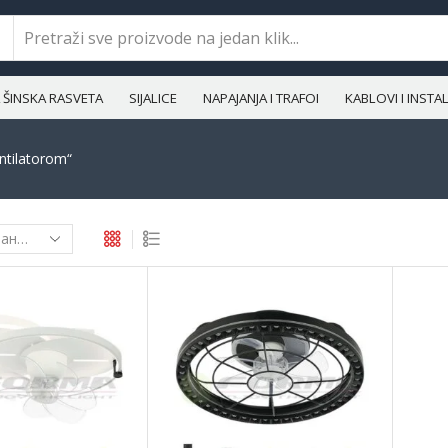
ŠINSKA RASVETA
SIJALICE
NAPAJANJA I TRAFOI
KABLOVI I INST
tilatorom“