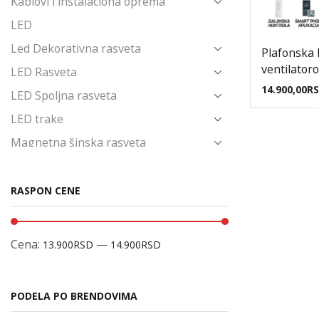
Kablovi i instalaciona oprema
LED
Led Dekorativna rasveta
Plafonska 
ventilator
LED Rasveta
14.900,00
R
LED Spoljna rasveta
LED trake
Magnetna šinska rasveta
Napajanja i Trafoi
Novo u ponudi
RASPON CENE
Ostalo
Poslednji komadi
Cena:
—
13.900RSD
14.900RSD
Prekidači i priključnice
Produžni kablovi i pribor
PODELA PO BRENDOVIMA
Reflektori