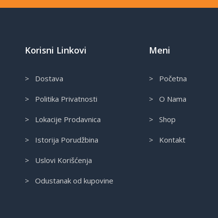
Korisni Linkovi
Meni
> Dostava
> Početna
> Politika Privatnosti
> O Nama
> Lokacije Prodavnica
> Shop
> Istorija Porudžbina
> Kontakt
> Uslovi Korišćenja
> Odustanak od kupovine