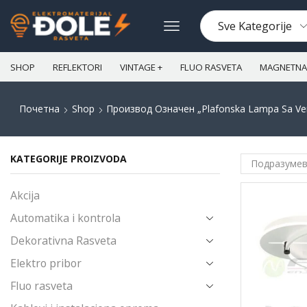
SHOP
REFLEKTORI
VINTAGE +
FLUO RASVETA
MAGNETNA 
Почетна
Shop
Производ Oзначен „plafonska Lampa Sa Ven
KATEGORIJE PROIZVODA
Akcija
Automatika i kontrola
Dekorativna Rasveta
Elektro pribor
Fluo rasveta