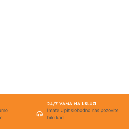
24/7 VAMA NA USLUZI
samo
Imate Upit slobodno nas pozovite
de
bilo kad.