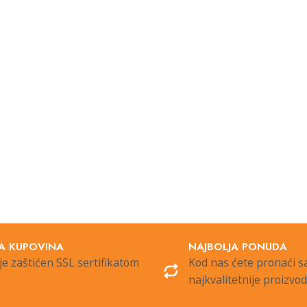
A KUPOVINA
NAJBOLJA PONUDA
je zaštićen SSL sertifikatom
Kod nas ćete pronaći 
najkvalitetnije proizvo