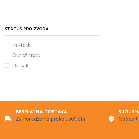
Sijalice
Šine i oprema
Šinska rasveta
STATUS PROIZVODA
Šinski
In stock
Spoljna Rasveta
Out of stock
Štedljive sijalice
On sale
Stubići
Ugradna rasveta
Uncategorized
Ventilatori
Vintage +
BESPLATNA DOSTAVA
SUGURN
Za Porudžbine preko 5000 din
Naš sajt 