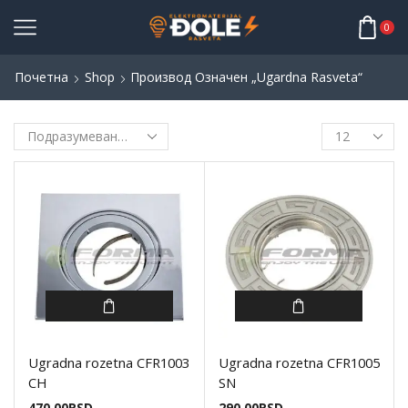
0
Почетна
Shop
Производ Oзначен „ugardna Rasveta“
Ugradna rozetna CFR1003
Ugradna rozetna CFR1005
CH
SN
470,00
RSD
290,00
RSD