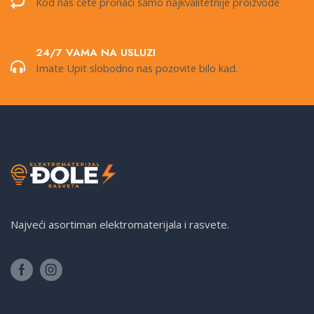
Kod nas ćete pronaći samo najkvalitetnije proizvode
24/7 VAMA NA USLUZI
Imate Upit slobodno nas pozovite bilo kad.
Najveći asortiman elektromaterijala i rasvete.