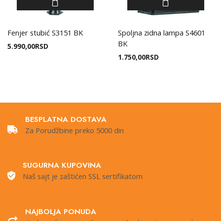
Fenjer stubić S3151 BK
Spoljna zidna lampa S4601
BK
5.990,00
RSD
1.750,00
RSD
BESPLATNA DOSTAVA
Za Porudžbine preko 5000 din
SUGURNA KUPOVINA
Naš sajt je zaštićen SSL sertifikatom
NAJBOLJA PONUDA