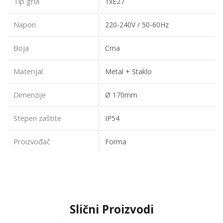
Tip grla
1xE27
Napon
220-240V / 50-60Hz
Boja
Crna
Materijal
Metal + Staklo
Dimenzije
Ø 170mm
Stepen zaštite
IP54
Proizvođač
Forma
Slični Proizvodi