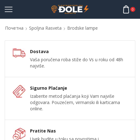
0
Почетна
Spoljna Rasveta
Brodske lampe
Dostava
Vaša poručena roba stiže do Vs u roku od 48h
najviše.
Sigurno Plaćanje
Izaberite metod plaćanja koji Vam najviše
odgovara. Pouzećem, virmanski ili karticama
online.
Pratite Nas
Uvek budite u toku sa novostima i