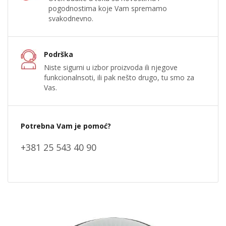
pogodnostima koje Vam spremamo
svakodnevno.
Podrška
Niste sigurni u izbor proizvoda ili njegove
funkcionalnsoti, ili pak nešto drugo, tu smo za
Vas.
Potrebna Vam je pomoć?
+381 25 543 40 90