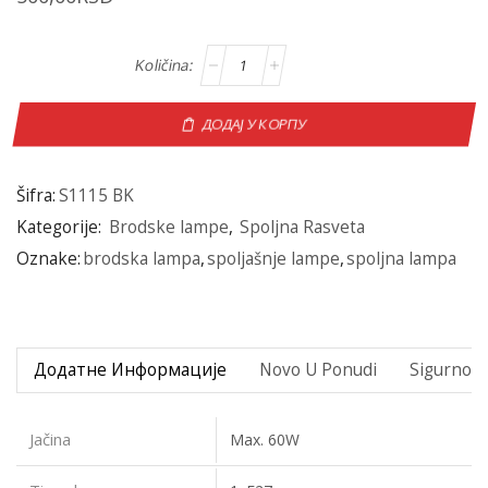
ДОДАЈ У КОРПУ
Šifra:
S1115 BK
Kategorije:
Brodske lampe
,
Spoljna Rasveta
Oznake:
brodska lampa
,
spoljašnje lampe
,
spoljna lampa
Додатне Информације
Novo U Ponudi
Sigurno P
Jačina
Max. 60W