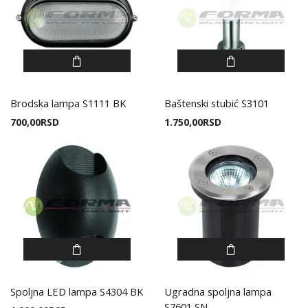
Brodska lampa S1111 BK
Baštenski stubić S3101
700,00
RSD
1.750,00
RSD
Spoljna LED lampa S4304 BK
Ugradna spoljna lampa
S7601 SN