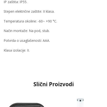
IP zaštita: IP55.
Stepen električne zaštite: II klasa.
Temperatura okoline: -60~ +90 °C.
Način montaže: Na pod, stub.
Potvrda o usaglašenosti: AAA.
Klasa izolacije: II.
Slični Proizvodi