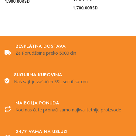
1.900,00
RSD
1.700,00
RSD
BESPLATNA DOSTAVA
Za Porudžbine preko 5000 din
SUGURNA KUPOVINA
Naš sajt je zaštićen SSL sertifikatom
NAJBOLJA PONUDA
Kod nas ćete pronaći samo najkvalitetnije proizvode
24/7 VAMA NA USLUZI