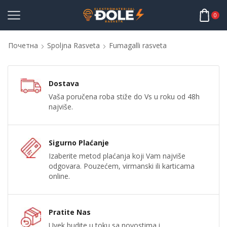
0
Почетна
Spoljna Rasveta
Fumagalli rasveta
Dostava
Vaša poručena roba stiže do Vs u roku od 48h
najviše.
Sigurno Plaćanje
Izaberite metod plaćanja koji Vam najviše
odgovara. Pouzećem, virmanski ili karticama
online.
Pratite Nas
Uvek budite u toku sa novostima i