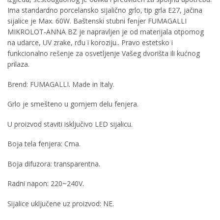
Ima standardno porcelansko sijalično grlo, tip grla E27, jačina
sijalice je Max. 60W. Baštenski stubni fenjer FUMAGALLI
MIKROLOT-ANNA BZ je napravljen je od materijala otpornog
na udarce, UV zrake, rđu i koroziju.. Pravo estetsko i
funkcionalno rešenje za osvetljenje Vašeg dvorišta ili kućnog
prilaza.
Brend: FUMAGALLI. Made in Italy.
Grlo je smešteno u gornjem delu fenjera.
U proizvod staviti isključivo LED sijalicu.
Boja tela fenjera: Crna.
Boja difuzora: transparentna.
Radni napon: 220~240V.
Sijalice uključene uz proizvod: NE.