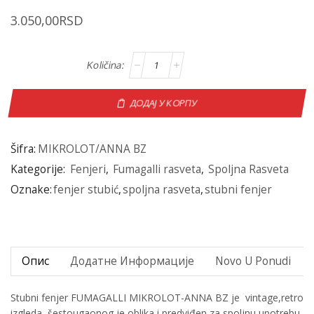
3.050,00
RSD
ДОДАЈ У КОРПУ
Šifra:
MIKROLOT/ANNA BZ
Kategorije:
Fenjeri
,
Fumagalli rasveta
,
Spoljna Rasveta
Oznake:
fenjer stubić
,
spoljna rasveta
,
stubni fenjer
Опис
Додатне Информације
Novo U Ponudi
Stubni fenjer FUMAGALLI MIKROLOT-ANNA BZ je vintage,retro
izgleda, šestougaonog je oblika i predviđen za spoljnu upotrebu.