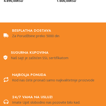
4.890,00
RSD
1.600,00
RSD
BESPLATNA DOSTAVA
Za Porudžbine preko 5000 din
SUGURNA KUPOVINA
Naš sajt je zaštićen SSL sertifikatom
NAJBOLJA PONUDA
Kod nas ćete pronaći samo najkvalitetnije proizvode
24/7 VAMA NA USLUZI
Imate Upit slobodno nas pozovite bilo kad.