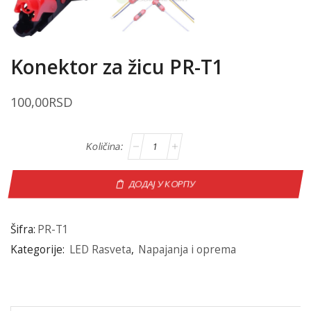
Konektor za žicu PR-T1
100,00
RSD
ДОДАЈ У КОРПУ
Šifra:
PR-T1
Kategorije:
LED Rasveta
,
Napajanja i oprema