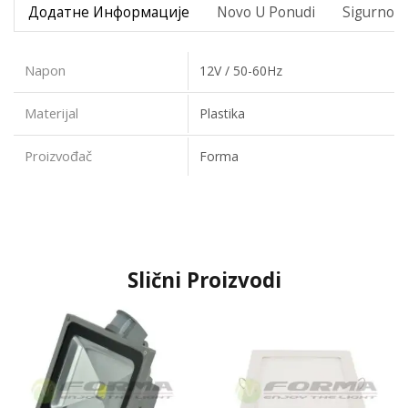
Додатне Информације
Novo U Ponudi
Sigurno P
Napon
12V / 50-60Hz
Materijal
Plastika
Proizvođač
Forma
Slični Proizvodi