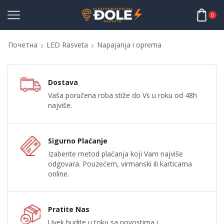
0
Почетна
LED Rasveta
Napajanja i oprema
Dostava
Vaša poručena roba stiže do Vs u roku od 48h
najviše.
Sigurno Plaćanje
Izaberite metod plaćanja koji Vam najviše
odgovara. Pouzećem, virmanski ili karticama
online.
Pratite Nas
Uvek budite u toku sa novostima i