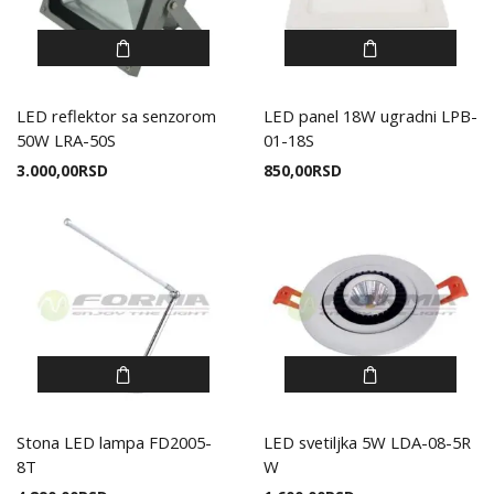
LED reflektor sa senzorom
LED panel 18W ugradni LPB-
50W LRA-50S
01-18S
3.000,00
RSD
850,00
RSD
Stona LED lampa FD2005-
LED svetiljka 5W LDA-08-5R
8T
W