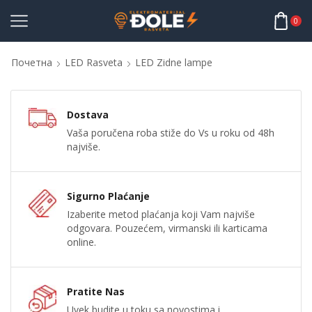
0
Почетна
LED Rasveta
LED Zidne lampe
Dostava
Vaša poručena roba stiže do Vs u roku od 48h
najviše.
Sigurno Plaćanje
Izaberite metod plaćanja koji Vam najviše
odgovara. Pouzećem, virmanski ili karticama
online.
Pratite Nas
Uvek budite u toku sa novostima i