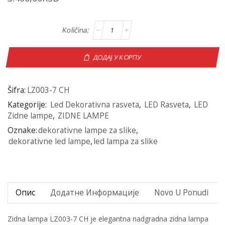
ДОДАЈ У КОРПУ
Šifra:
LZ003-7 CH
Kategorije:
Led Dekorativna rasveta
,
LED Rasveta
,
LED
Zidne lampe
,
ZIDNE LAMPE
Oznake:
dekorativne lampe za slike
,
dekorativne led lampe
,
led lampa za slike
Опис
Додатне Информације
Novo U Ponudi
Zidna lampa LZ003-7 CH je elegantna nadgradna zidna lampa