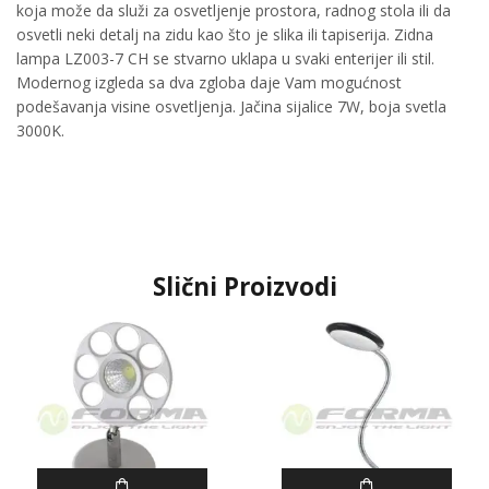
koja može da služi za osvetljenje prostora, radnog stola ili da
osvetli neki detalj na zidu kao što je slika ili tapiserija. Zidna
lampa LZ003-7 CH se stvarno uklapa u svaki enterijer ili stil.
Modernog izgleda sa dva zgloba daje Vam mogućnost
podešavanja visine osvetljenja. Jačina sijalice 7W, boja svetla
3000K.
Slični Proizvodi