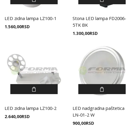
LED zidna lampa LZ100-1
Stona LED lampa FD2006-
5TK BK
1.560,00
RSD
1.300,00
RSD
LED zidna lampa LZ100-2
LED nadgradna paštetica
LN-01-2 W
2.640,00
RSD
900,00
RSD