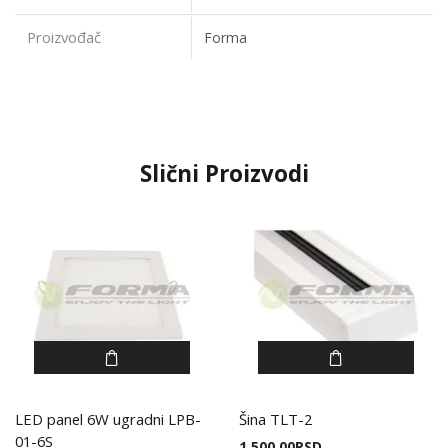
Proizvođač
Forma
Slični Proizvodi
LED panel 6W ugradni LPB-
Šina TLT-2
01-6S
1.500,00
RSD