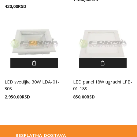
420,00
RSD
LED svetiljka 30W LDA-01-
LED panel 18W ugradni LPB-
30S
01-18S
2.950,00
RSD
850,00
RSD
BESPLATNA DOSTAVA