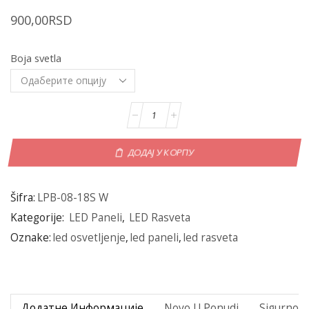
900,00
RSD
Boja svetla
ДОДАЈ У КОРПУ
Šifra:
LPB-08-18S W
Kategorije:
LED Paneli
,
LED Rasveta
Oznake:
led osvetljenje
,
led paneli
,
led rasveta
Додатне Информације
Novo U Ponudi
Sigurno P