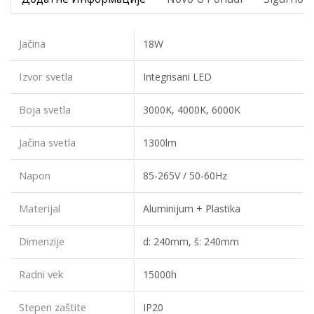
Jačina
18W
Izvor svetla
Integrisani LED
Boja svetla
3000K, 4000K, 6000K
Jačina svetla
1300lm
Napon
85-265V / 50-60Hz
Materijal
Aluminijum + Plastika
Dimenzije
d: 240mm, š: 240mm
Radni vek
15000h
Stepen zaštite
IP20