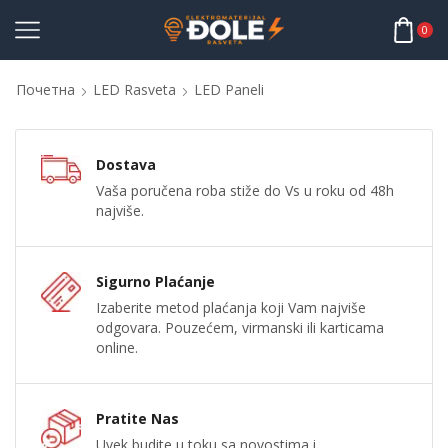
0
Почетна
LED Rasveta
LED Paneli
Dostava
Vaša poručena roba stiže do Vs u roku od 48h
najviše.
Sigurno Plaćanje
Izaberite metod plaćanja koji Vam najviše
odgovara. Pouzećem, virmanski ili karticama
online.
Pratite Nas
Uvek budite u toku sa novostima i