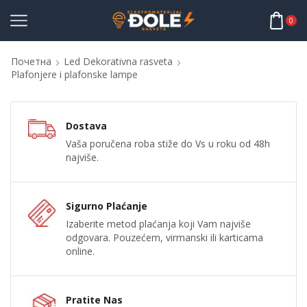
0
Почетна
Led Dekorativna rasveta
Plafonjere i plafonske lampe
Dostava
Vaša poručena roba stiže do Vs u roku od 48h
najviše.
Sigurno Plaćanje
Izaberite metod plaćanja koji Vam najviše
odgovara. Pouzećem, virmanski ili karticama
online.
Pratite Nas