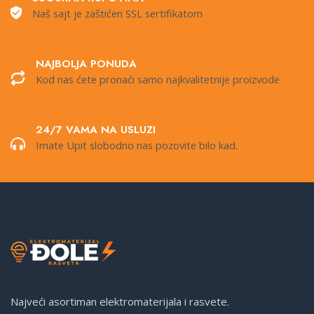
Naš sajt je zaštićen SSL sertifikatom
NAJBOLJA PONUDA
Kod nas ćete pronaći samo najkvalitetnije proizvode
24/7 VAMA NA USLUZI
Imate Upit slobodno nas pozovite bilo kad.
Najveći asortiman elektromaterijala i rasvete.