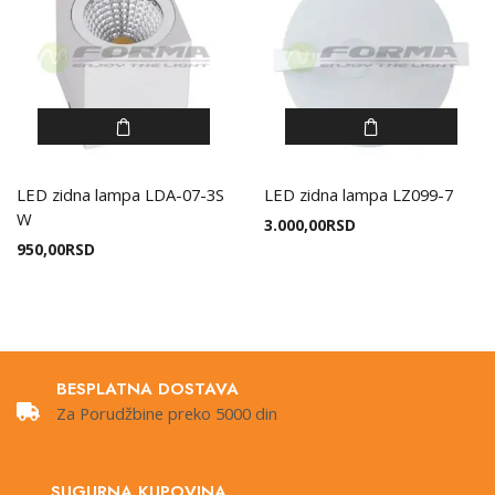
LED zidna lampa LDA-07-3S
LED zidna lampa LZ099-7
W
3.000,00
RSD
950,00
RSD
BESPLATNA DOSTAVA
Za Porudžbine preko 5000 din
SUGURNA KUPOVINA