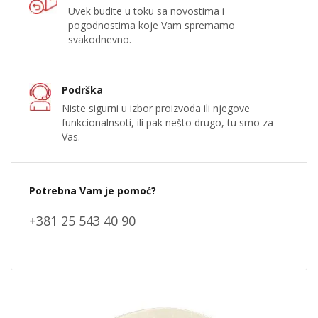
Uvek budite u toku sa novostima i
pogodnostima koje Vam spremamo
svakodnevno.
Podrška
Niste sigurni u izbor proizvoda ili njegove
funkcionalnsoti, ili pak nešto drugo, tu smo za
Vas.
Potrebna Vam je pomoć?
+381 25 543 40 90