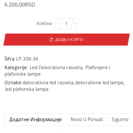
6.200,00
RSD
ДОДАЈ У КОРПУ
Šifra:
LP-306-36
Kategorije:
Led Dekorativna rasveta
,
Plafonjere i
plafonske lampe
Oznake:
dekorativna led rasveta
,
dekorativne led lampe
,
led plafonska lampa
Додатне Информације
Novo U Ponudi
Sigurno P