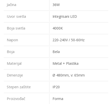
Jačina
36W
Izvor svetla
Integrisani LED
Boja svetla
4000K
Napon
220-240V / 50-60Hz
Boja
Bela
Materijal
Metal + Plastika
Dimenzije
Ø 480mm, v: 65mm
Stepen zaštite
IP20
Proizvođač
Forma