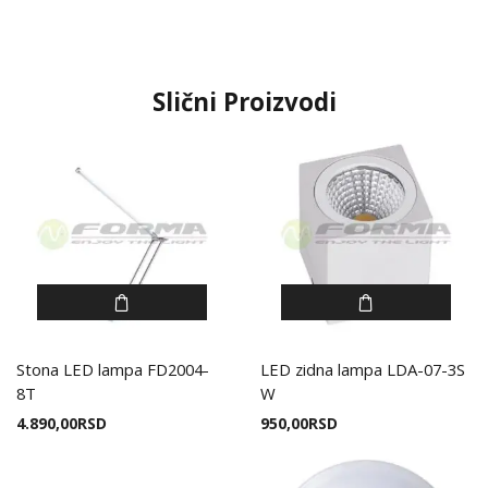
Slični Proizvodi
Stona LED lampa FD2004-
LED zidna lampa LDA-07-3S
8T
W
4.890,00
RSD
950,00
RSD