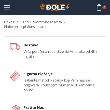
0
Почетна
Led Dekorativna rasveta
Plafonjere i plafonske lampe
Dostava
Vaša poručena roba stiže do Vs u roku od 48h
najviše.
Sigurno Plaćanje
Izaberite metod plaćanja koji Vam najviše
odgovara. Pouzećem, virmanski ili karticama
online.
Pratite Nas