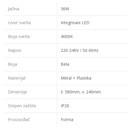
Jačina
36W
Izvor svetla
Integrisani LED
Boja svetla
4000K
Napon
220-240V / 50-60Hz
Boja
Bela
Materijal
Metal + Plastika
Dimenzije
š: 580mm, v: 240mm
Stepen zaštite
IP20
Proizvođač
Forma