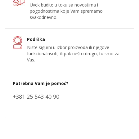
Uvek budite u toku sa novostima i
pogodnostima koje Vam spremamo
svakodnevno.
Podrška
Niste sigurni u izbor proizvoda ili njegove
funkcionalnsoti, ili pak nešto drugo, tu smo za
Vas.
Potrebna Vam je pomoć?
+381 25 543 40 90