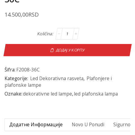
14.500,00
RSD
ДОДАЈ У КОРПУ
Šifra:
F2008-36C
Kategorije:
Led Dekorativna rasveta
,
Plafonjere i
plafonske lampe
Oznake:
dekorativne led lampe
,
led plafonska lampa
Додатне Информације
Novo U Ponudi
Sigurno P