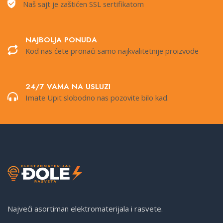
Naš sajt je zaštićen SSL sertifikatom
NAJBOLJA PONUDA
Kod nas ćete pronaći samo najkvalitetnije proizvode
24/7 VAMA NA USLUZI
Imate Upit slobodno nas pozovite bilo kad.
Najveći asortiman elektromaterijala i rasvete.