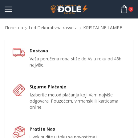
0
Почетна
Led Dekorativna rasveta
KRISTALNE LAMPE
Dostava
Vaša poručena roba stiže do Vs u roku od 48h
najviše.
Sigurno Plaćanje
Izaberite metod plaćanja koji Vam najviše
odgovara. Pouzećem, virmanski ili karticama
online.
Pratite Nas
Uvek budite u toku sa novostima i