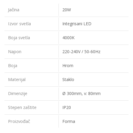
Jačina
20W
Izvor svetla
Integrisani LED
Boja svetla
4000K
Napon
220-240V / 50-60Hz
Boja
Hrom
Materijal
Staklo
Dimenzije
Ø 300mm, v: 80mm
Stepen zaštite
IP20
Proizvođač
Forma