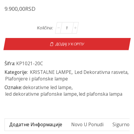
9.900,00
RSD
ДОДАЈ У КОРПУ
Šifra:
KP1021-20C
Kategorije:
KRISTALNE LAMPE
,
Led Dekorativna rasveta
,
Plafonjere i plafonske lampe
Oznake:
dekorativne led lampe
,
led dekorativne plafonske lampe
,
led plafonska lampa
Додатне Информације
Novo U Ponudi
Sigurno P