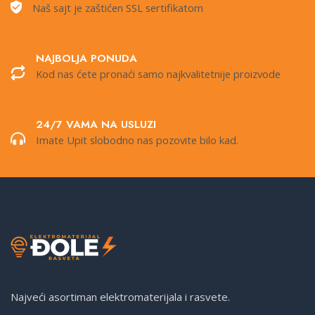
Naš sajt je zaštićen SSL sertifikatom
NAJBOLJA PONUDA
Kod nas ćete pronaći samo najkvalitetnije proizvode
24/7 VAMA NA USLUZI
Imate Upit slobodno nas pozovite bilo kad.
Najveći asortiman elektromaterijala i rasvete.