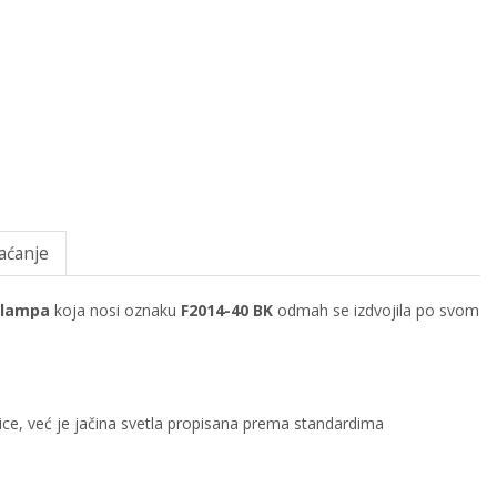
aćanje
 lampa
koja nosi oznaku
F2014-40 BK
odmah se izdvojila po svom
alice, već je jačina svetla propisana prema standardima