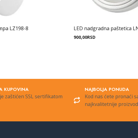
ampa LZ198-8
LED nadgradna paštetica L
900,00
RSD
A KUPOVINA
NAJBOLJA PONUDA
je zaštićen SSL sertifikatom
Kod nas ćete pronaći 
najkvalitetnije proizvo