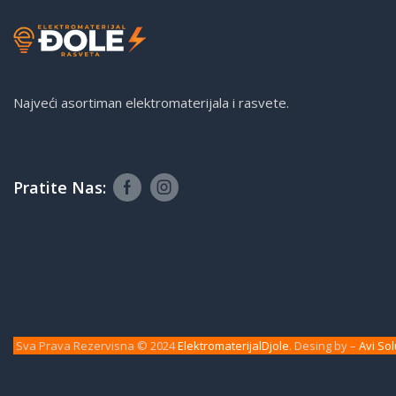
Najveći asortiman elektromaterijala i rasvete.
Pratite Nas:
Sva Prava Rezervisna © 2024
ElektromaterijalDjole
. Desing by –
Avi Sol