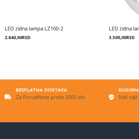
LED zidna lampa LZ100-2
LED zidna l
2.640,00
RSD
3.500,00
RSD
BESPLATNA DOSTAVA
SUGURN
Za Porudžbine preko 5000 din
Naš sajt 