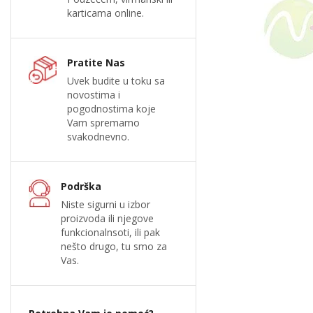
karticama online.
Pratite Nas
Uvek budite u toku sa
novostima i
pogodnostima koje
Vam spremamo
svakodnevno.
Podrška
Niste sigurni u izbor
proizvoda ili njegove
funkcionalnsoti, ili pak
nešto drugo, tu smo za
Vas.