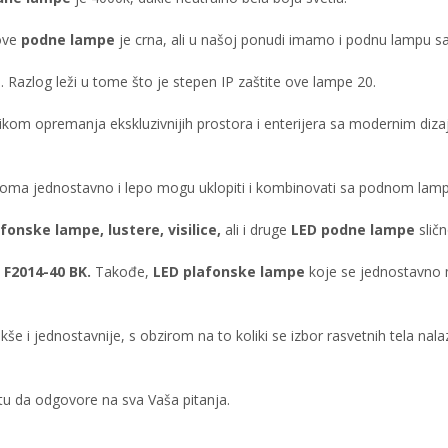
 ove
podne lampe
je crna, ali u našoj ponudi imamo i podnu lampu 
 Razlog leži u tome što je stepen IP zaštite ove lampe 20.
ilikom opremanja ekskluzivnijih prostora i enterijera sa modernim d
 veoma jednostavno i lepo mogu uklopiti i kombinovati sa podnom la
fonske lampe, lustere, visilice,
ali i druge
LED podne lampe
slič
u
F2014-40 BK.
Takođe,
LED plafonske lampe
koje se jednostavno
lakše i jednostavnije, s obzirom na to koliki se izbor rasvetnih tela n
 tu da odgovore na sva Vaša pitanja.