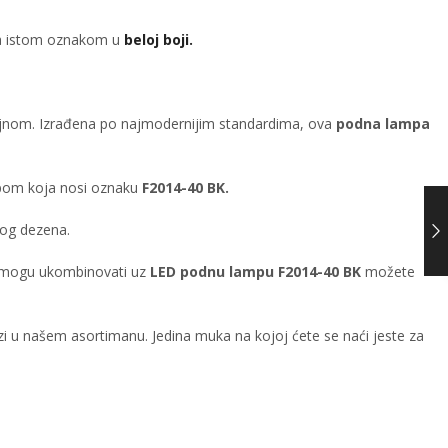
sa istom oznakom u
beloj boji.
izajnom. Izrađena po najmodernijim standardima, ova
podna lampa
mpom koja nosi oznaku
F2014-40 BK.
nog dezena.
 mogu ukombinovati uz
LED podnu lampu F2014-40 BK
možete
alazi u našem asortimanu. Jedina muka na kojoj ćete se naći jeste za