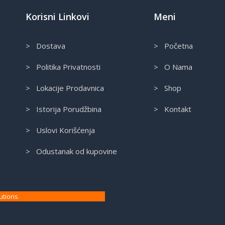
Korisni Linkovi
Meni
> Dostava
> Početna
> Politika Privatnosti
> O Nama
> Lokacije Prodavnica
> Shop
> Istorija Porudžbina
> Kontakt
> Uslovi Korišćenja
> Odustanak od kupovine
utions
.