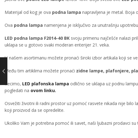
Materijal od kog je ova
podna lampa
napravljena je metal. Boja
Ova
podna lampa
namenjena je isključivo za unutrašnju upotrebu.
LED podna lampa F2014-40 BK
svoju primenu najčešće nalazi pr
uklapa se u gotovo svaki moderan enterijer 21. veka.
U našem asortimanu možete pronaći široki izbor artikala koji se
Među tim artiklima možete pronaći
zidne lampe, plafonjere, pla
Recimo,
LED plafonska lampa
odlično se uklapa uz podnu lamp
pogledati na
ovom linku.
Osvežiti životni ili radni prostor uz pomoć rasvete nikada nije bilo 
koji proizvod da se opredelite.
Ukoliko Vam je potrebna pomoć ili savet, naši ljubazni prodavci su