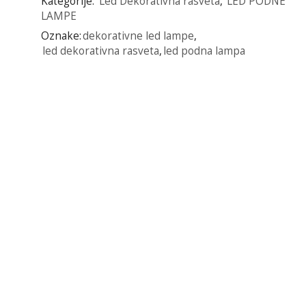
Kategorije:
Led Dekorativna rasveta
,
LED PODNE
LAMPE
Oznake:
dekorativne led lampe
,
led dekorativna rasveta
,
led podna lampa