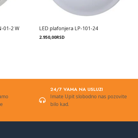
N-01-2 W
LED plafonjera LP-101-24
2.950,00
RSD
24/7 VAMA NA USLUZI
samo
Imate Upit slobodno nas pozovite
de
bilo kad.