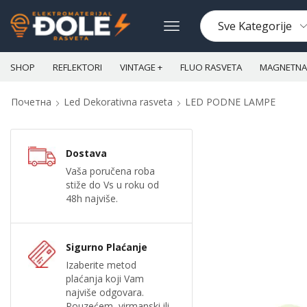
SHOP
REFLEKTORI
VINTAGE +
FLUO RASVETA
MAGNETNA 
Почетна
Led Dekorativna rasveta
LED PODNE LAMPE
Dostava
Vaša poručena roba
stiže do Vs u roku od
48h najviše.
Sigurno Plaćanje
Izaberite metod
plaćanja koji Vam
najviše odgovara.
Pouzećem, virmanski ili