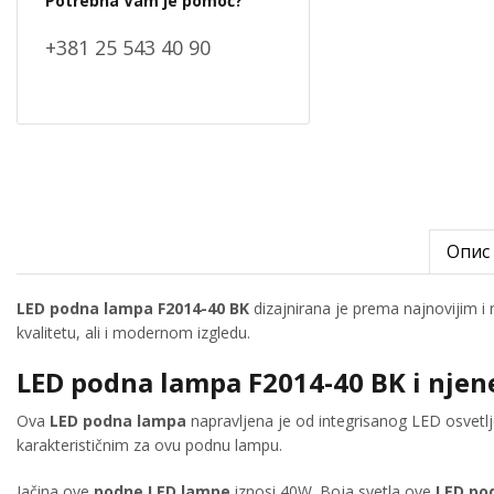
Potrebna Vam je pomoć?
+381 25 543 40 90
Опис
LED podna lampa F2014-40 BK
dizajnirana je prema najnovijim i
kvalitetu, ali i modernom izgledu.
LED podna lampa F2014-40 BK i njen
Ova
LED podna lampa
napravljena je od integrisanog LED osvetlje
karakterističnim za ovu podnu lampu.
Jačina ove
podne LED lampe
iznosi 40W. Boja svetla ove
LED po