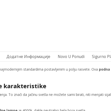
Додатне Информације
Novo U Ponudi
Sigurno Pl
 najmodernijim standardima postavljenim u polju rasvete. Ova
podna
e karakteristike
nja. To znači da jačinu svetla ne možete sami birati, niti menjati sij
dne lampe
je 4000k, dakle neutralno bela boja svetla.