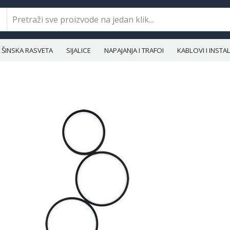
ŠINSKA RASVETA
SIJALICE
NAPAJANJA I TRAFOI
KABLOVI I INST