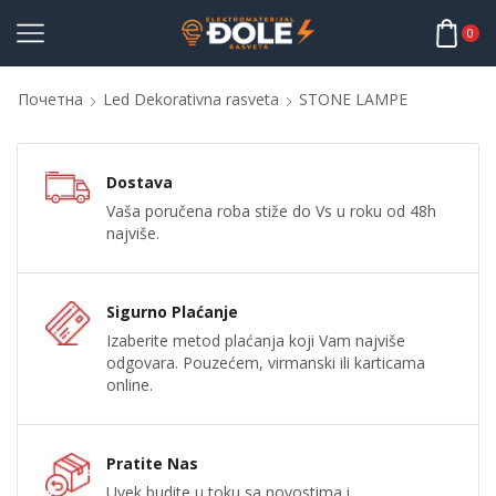
0
Почетна
Led Dekorativna rasveta
STONE LAMPE
Dostava
Vaša poručena roba stiže do Vs u roku od 48h
najviše.
Sigurno Plaćanje
Izaberite metod plaćanja koji Vam najviše
odgovara. Pouzećem, virmanski ili karticama
online.
Pratite Nas
Uvek budite u toku sa novostima i