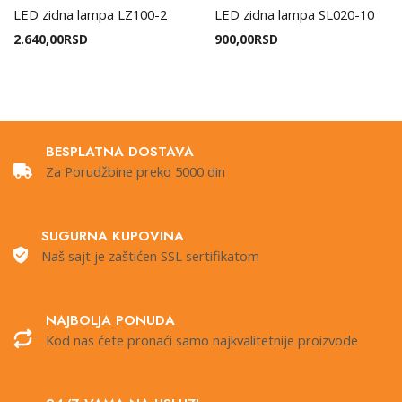
LED zidna lampa LZ100-2
LED zidna lampa SL020-10
2.640,00
RSD
900,00
RSD
BESPLATNA DOSTAVA
Za Porudžbine preko 5000 din
SUGURNA KUPOVINA
Naš sajt je zaštićen SSL sertifikatom
NAJBOLJA PONUDA
Kod nas ćete pronaći samo najkvalitetnije proizvode