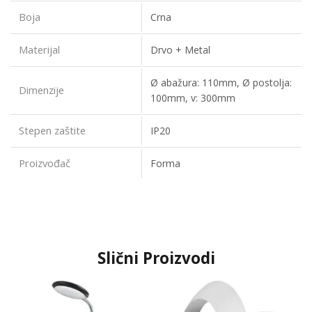
Boja
Crna
Materijal
Drvo + Metal
Ø abažura: 110mm, Ø postolja:
Dimenzije
100mm, v: 300mm
Stepen zaštite
IP20
Proizvođač
Forma
Slični Proizvodi