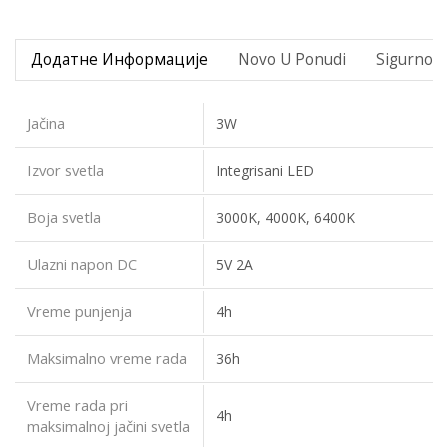
Додатне Информације
Novo U Ponudi
Sigurno P
Jačina
3W
Izvor svetla
Integrisani LED
Boja svetla
3000K, 4000K, 6400K
Ulazni napon DC
5V 2A
Vreme punjenja
4h
Maksimalno vreme rada
36h
Vreme rada pri
4h
maksimalnoj jačini svetla