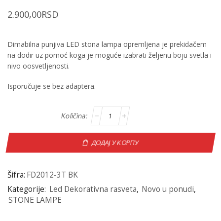
2.900,00
RSD
Dimabilna punjiva LED stona lampa opremljena je prekidačem
na dodir uz pomoć koga je moguće izabrati željenu boju svetla i
nivo oosvetljenosti.
Isporučuje se bez adaptera.
ДОДАЈ У КОРПУ
Šifra:
FD2012-3T BK
Kategorije:
Led Dekorativna rasveta
,
Novo u ponudi
,
STONE LAMPE