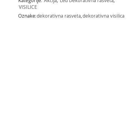
Kategorije:
Akcija
,
Led Dekorativna rasveta
,
VISILICE
Oznake:
dekorativna rasveta
,
dekorativna visilica