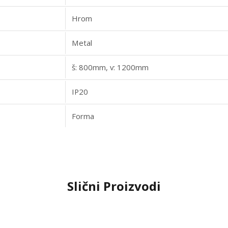
Hrom
Metal
š: 800mm, v: 1200mm
IP20
Forma
Slični Proizvodi