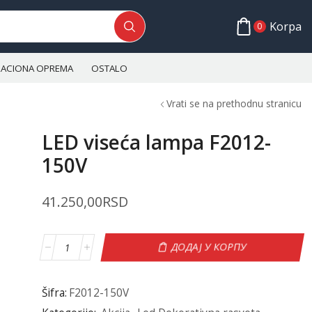
Korpa
0
ALACIONA OPREMA
OSTALO
Vrati se na prethodnu stranicu
LED viseća lampa F2012-
150V
41.250,00
RSD
ДОДАЈ У КОРПУ
Šifra:
F2012-150V