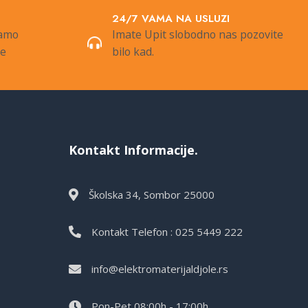
24/7 VAMA NA USLUZI
samo
Imate Upit slobodno nas pozovite
de
bilo kad.
Kontakt Informacije.
Školska 34, Sombor 25000
Kontakt Telefon : 025 5449 222
info@elektromaterijaldjole.rs
Pon-Pet 08:00h - 17:00h