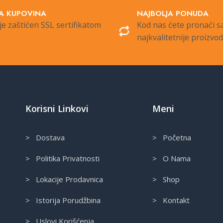
A KUPOVINA
NAJBOLJA PONUDA
je zaštićen SSL sertifikatom
Kod nas ćete pronaći 
najkvalitetnije proizvo
Korisni Linkovi
Meni
> Dostava
> Početna
> Politika Privatnosti
> O Nama
> Lokacije Prodavnica
> Shop
> Istorija Porudžbina
> Kontakt
> Uslovi Korišćenja