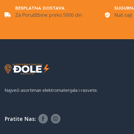
BESPLATNA DOSTAVA
SUGURN
Za Porudžbine preko 5000 din
Naš sajt 
Najveći asortiman elektromaterijala i rasvete.
Pratite Nas: