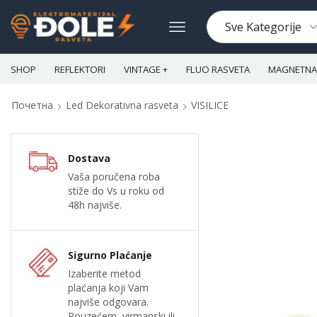
SHOP
REFLEKTORI
VINTAGE +
FLUO RASVETA
MAGNETNA 
Почетна
Led Dekorativna rasveta
VISILICE
Dostava
Vaša poručena roba
stiže do Vs u roku od
48h najviše.
Sigurno Plaćanje
Izaberite metod
plaćanja koji Vam
najviše odgovara.
Pouzećem, virmanski ili