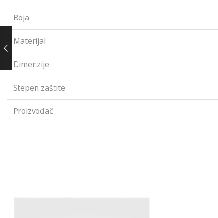
Boja
Materijal
Dimenzije
Stepen zaštite
Proizvođač