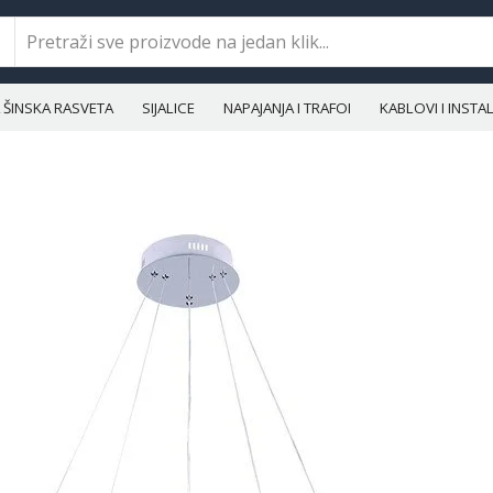
ŠINSKA RASVETA
SIJALICE
NAPAJANJA I TRAFOI
KABLOVI I INST