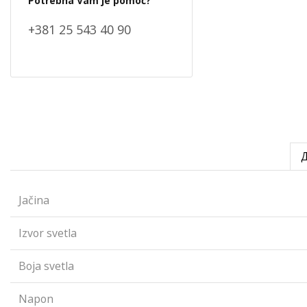
Potrebna Vam je pomoć?
+381 25 543 40 90
Jačina
Izvor svetla
Boja svetla
Napon