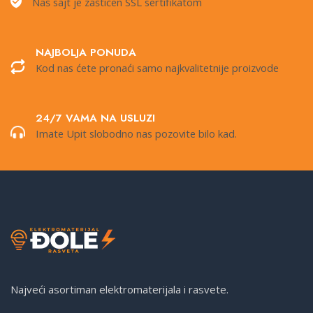
Naš sajt je zaštićen SSL sertifikatom
NAJBOLJA PONUDA
Kod nas ćete pronaći samo najkvalitetnije proizvode
24/7 VAMA NA USLUZI
Imate Upit slobodno nas pozovite bilo kad.
Najveći asortiman elektromaterijala i rasvete.