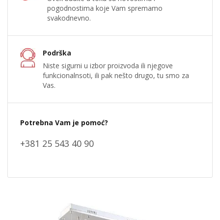
pogodnostima koje Vam spremamo
svakodnevno.
Podrška
Niste sigurni u izbor proizvoda ili njegove
funkcionalnsoti, ili pak nešto drugo, tu smo za
Vas.
Potrebna Vam je pomoć?
+381 25 543 40 90