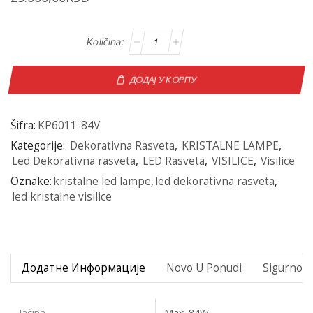
ДОДАЈ У КОРПУ
Šifra:
KP6011-84V
Kategorije:
Dekorativna Rasveta
,
KRISTALNE LAMPE
,
Led Dekorativna rasveta
,
LED Rasveta
,
VISILICE
,
Visilice
Oznake:
kristalne led lampe
,
led dekorativna rasveta
,
led kristalne visilice
Додатне Информације
Novo U Ponudi
Sigurno P
Jačina
Max. 84W