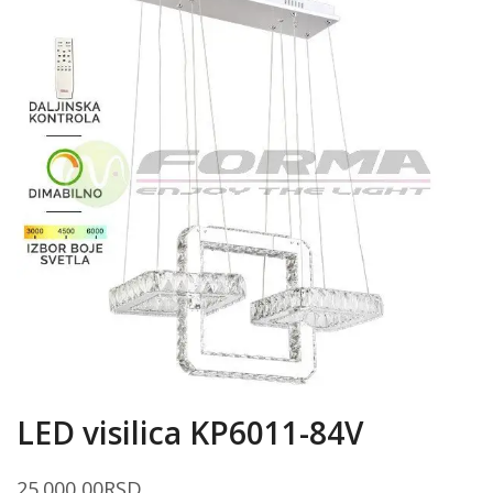
LED visilica KP6011-84V
25.000,00
RSD