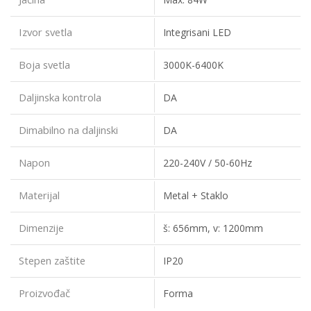
Izvor svetla
Integrisani LED
Boja svetla
3000K-6400K
Daljinska kontrola
DA
Dimabilno na daljinski
DA
Napon
220-240V / 50-60Hz
Materijal
Metal + Staklo
Dimenzije
š: 656mm, v: 1200mm
Stepen zaštite
IP20
Proizvođač
Forma