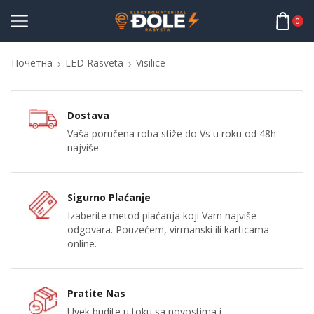
0
Почетна
LED Rasveta
Visilice
Dostava
Vaša poručena roba stiže do Vs u roku od 48h
najviše.
Sigurno Plaćanje
Izaberite metod plaćanja koji Vam najviše
odgovara. Pouzećem, virmanski ili karticama
online.
Pratite Nas
Uvek budite u toku sa novostima i