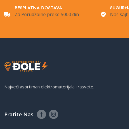
BESPLATNA DOSTAVA
SUGURN
Za Porudžbine preko 5000 din
Naš sajt 
Najveći asortiman elektromaterijala i rasvete.
Pratite Nas: