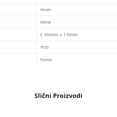
Hrom
Metal
š: 450mm, v: 170mm
IP20
Forma
Slični Proizvodi