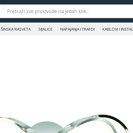
ŠINSKA RASVETA
SIJALICE
NAPAJANJA I TRAFOI
KABLOVI I INST