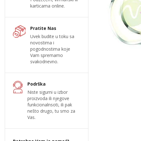
karticama online.
Pratite Nas
Uvek budite u toku sa
novostima i
pogodnostima koje
Vam spremamo
svakodnevno.
Podrška
Niste sigurni u izbor
proizvoda ili njegove
funkcionalnsoti, ili pak
nešto drugo, tu smo za
Vas.