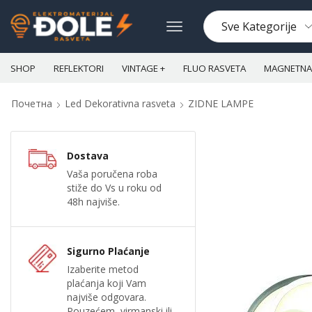
SHOP
REFLEKTORI
VINTAGE +
FLUO RASVETA
MAGNETNA 
Почетна
Led Dekorativna rasveta
ZIDNE LAMPE
Dostava
Vaša poručena roba
stiže do Vs u roku od
48h najviše.
Sigurno Plaćanje
Izaberite metod
plaćanja koji Vam
najviše odgovara.
Pouzećem, virmanski ili