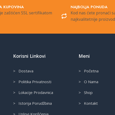
A KUPOVINA
NAJBOLJA PONUDA
je zaštićen SSL sertifikatom
Kod nas ćete pronaći 
najkvalitetnije proizvo
Korisni Linkovi
Meni
> Dostava
> Početna
> Politika Privatnosti
> O Nama
> Lokacije Prodavnica
> Shop
> Istorija Porudžbina
> Kontakt
> Uslovi Korišćenja