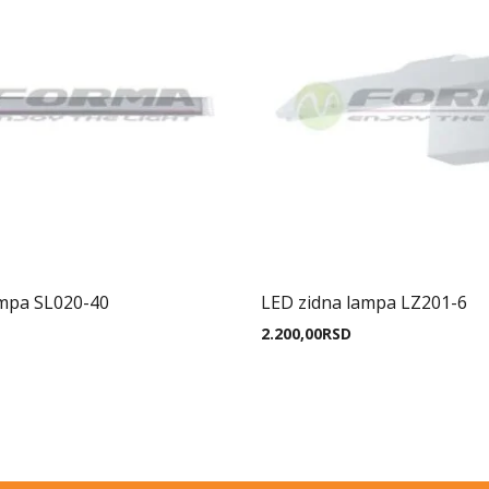
ampa SL020-40
LED zidna lampa LZ201-6
2.200,00
RSD