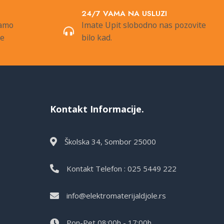
24/7 VAMA NA USLUZI
samo
Imate Upit slobodno nas pozovite
de
bilo kad.
Kontakt Informacije.
Školska 34, Sombor 25000
Kontakt Telefon : 025 5449 222
info@elektromaterijaldjole.rs
Pon-Pet 08:00h - 17:00h