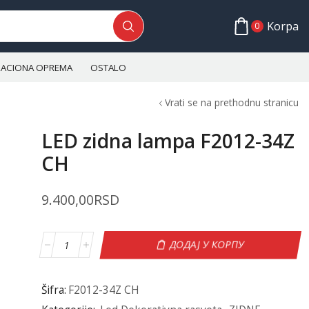
Korpa
0
ALACIONA OPREMA
OSTALO
Vrati se na prethodnu stranicu
LED zidna lampa F2012-34Z
CH
9.400,00
RSD
ДОДАЈ У КОРПУ
Šifra:
F2012-34Z CH