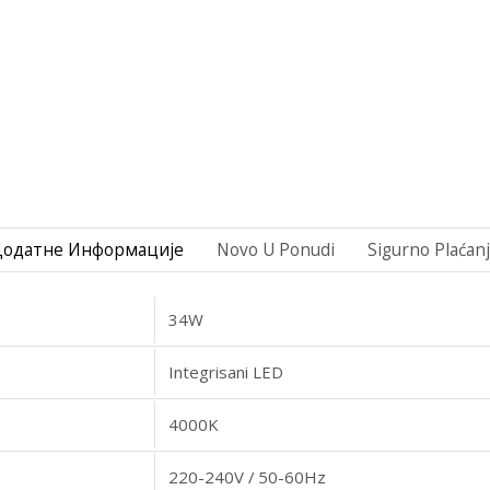
Додатне Информације
Novo U Ponudi
Sigurno Plaćan
34W
Integrisani LED
4000K
220-240V / 50-60Hz