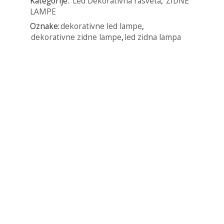
Kategorije:
Led Dekorativna rasveta
,
ZIDNE
LAMPE
Oznake:
dekorativne led lampe
,
dekorativne zidne lampe
,
led zidna lampa