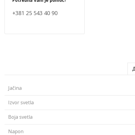
Potrebna Vam je pomoć?
+381 25 543 40 90
Jačina
Izvor svetla
Boja svetla
Napon