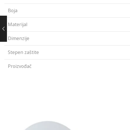
Boja
Materijal
Dimenzije
Stepen zaštite
Proizvođač