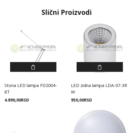
Slični Proizvodi
Stona LED lampa FD2004-
LED zidna lampa LDA-07-3R
8T
W
4.890,00
RSD
950,00
RSD