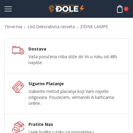
0
Почетна
Led Dekorativna rasveta
ZIDNE LAMPE
Dostava
Vaša poručena roba stiže do Vs u roku od 48h
najviše.
Sigurno Plaćanje
Izaberite metod plaćanja koji Vam najviše
odgovara. Pouzećem, virmanski ili karticama
online.
Pratite Nas
Uvek budite u toku sa novostima i