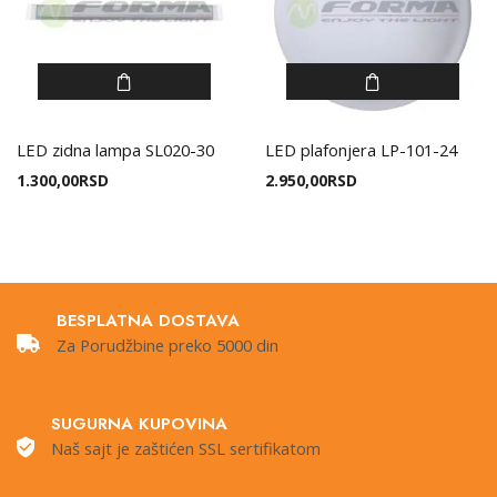
LED zidna lampa SL020-30
LED plafonjera LP-101-24
1.300,00
RSD
2.950,00
RSD
BESPLATNA DOSTAVA
Za Porudžbine preko 5000 din
SUGURNA KUPOVINA
Naš sajt je zaštićen SSL sertifikatom