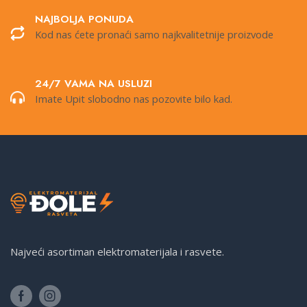
NAJBOLJA PONUDA
Kod nas ćete pronaći samo najkvalitetnije proizvode
24/7 VAMA NA USLUZI
Imate Upit slobodno nas pozovite bilo kad.
Najveći asortiman elektromaterijala i rasvete.