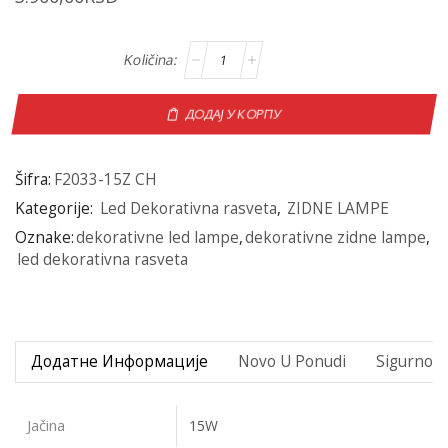
ДОДАЈ У КОРПУ
Šifra:
F2033-15Z CH
Kategorije:
Led Dekorativna rasveta
,
ZIDNE LAMPE
Oznake:
dekorativne led lampe
,
dekorativne zidne lampe
,
led dekorativna rasveta
Додатне Информације
Novo U Ponudi
Sigurno P
Jačina
15W