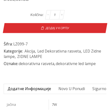
ДОДАЈ У КОРПУ
Šifra:
LZ099-7
Kategorije:
Akcija
,
Led Dekorativna rasveta
,
LED Zidne
lampe
,
ZIDNE LAMPE
Oznake:
dekorativna rasveta
,
dekorativne led lampe
Додатне Информације
Novo U Ponudi
Sigurno P
Jačina
7W