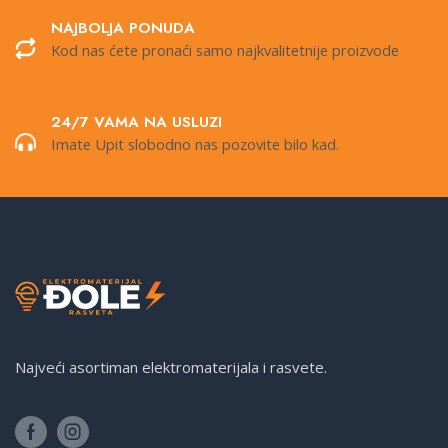
NAJBOLJA PONUDA
Kod nas ćete pronaći samo najkvalitetnije proizvode
24/7 VAMA NA USLUZI
Imate Upit slobodno nas pozovite bilo kad.
Najveći asortiman elektromaterijala i rasvete.