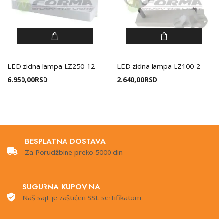
LED zidna lampa LZ250-12
LED zidna lampa LZ100-2
6.950,00
RSD
2.640,00
RSD
BESPLATNA DOSTAVA
Za Porudžbine preko 5000 din
SUGURNA KUPOVINA
Naš sajt je zaštićen SSL sertifikatom