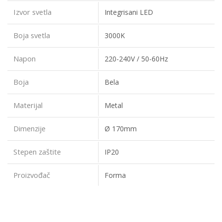
Izvor svetla
Integrisani LED
Boja svetla
3000K
Napon
220-240V / 50-60Hz
Boja
Bela
Materijal
Metal
Dimenzije
Ø 170mm
Stepen zaštite
IP20
Proizvođač
Forma