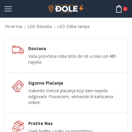
0
Почетна
LED Rasveta
LED Zidne lampe
Dostava
Vaša poručena roba stiže do Vs u roku od 48h
najviše.
Sigurno Plaćanje
Izaberite metod plaćanja koji Vam najviše
odgovara. Pouzećem, virmanski ili karticama
online.
Pratite Nas
Uvek budite u toku sa novostima i