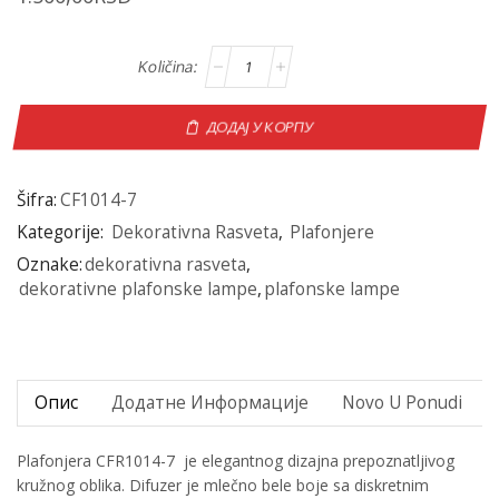
ДОДАЈ У КОРПУ
Šifra:
CF1014-7
Kategorije:
Dekorativna Rasveta
,
Plafonjere
Oznake:
dekorativna rasveta
,
dekorativne plafonske lampe
,
plafonske lampe
Опис
Додатне Информације
Novo U Ponudi
Plafonjera CFR1014-7 je elegantnog dizajna prepoznatljivog
kružnog oblika. Difuzer je mlečno bele boje sa diskretnim