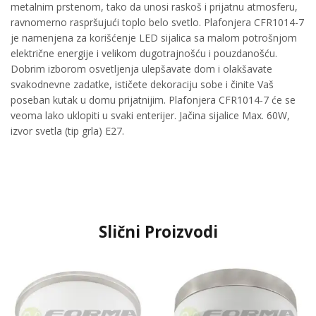
metalnim prstenom, tako da unosi raskoš i prijatnu atmosferu,
ravnomerno raspršujući toplo belo svetlo. Plafonjera CFR1014-7
je namenjena za korišćenje LED sijalica sa malom potrošnjom
električne energije i velikom dugotrajnošću i pouzdanošću.
Dobrim izborom osvetljenja ulepšavate dom i olakšavate
svakodnevne zadatke, ističete dekoraciju sobe i činite Vaš
poseban kutak u domu prijatnijim. Plafonjera CFR1014-7 će se
veoma lako uklopiti u svaki enterijer. Jačina sijalice Max. 60W,
izvor svetla (tip grla) E27.
Slični Proizvodi