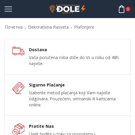
0
Почетна
Dekorativna Rasveta
Plafonjere
Dostava
Vaša poručena roba stiže do Vs u roku od 48h
najviše.
Sigurno Plaćanje
Izaberite metod plaćanja koji Vam najviše
odgovara. Pouzećem, virmanski ili karticama
online.
Pratite Nas
Uvek budite u toku sa novostima i