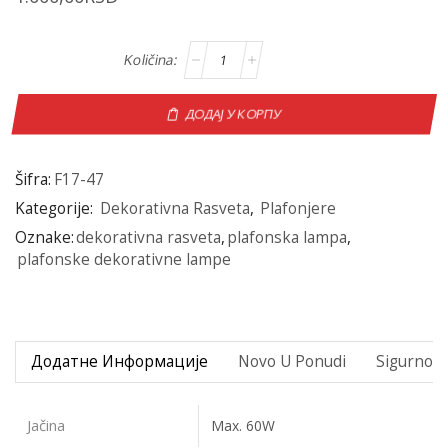
ДОДАЈ У КОРПУ
Šifra:
F17-47
Kategorije:
Dekorativna Rasveta
,
Plafonjere
Oznake:
dekorativna rasveta
,
plafonska lampa
,
plafonske dekorativne lampe
Додатне Информације
Novo U Ponudi
Sigurno P
Jačina
Max. 60W