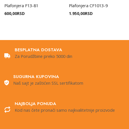
Plafonjera F13-81
Plafonjera CF1013-9
600,00
RSD
1.950,00
RSD
BESPLATNA DOSTAVA
Za Porudžbine preko 5000 din
SUGURNA KUPOVINA
Naš sajt je zaštićen SSL sertifikatom
NAJBOLJA PONUDA
Kod nas ćete pronaći samo najkvalitetnije proizvode