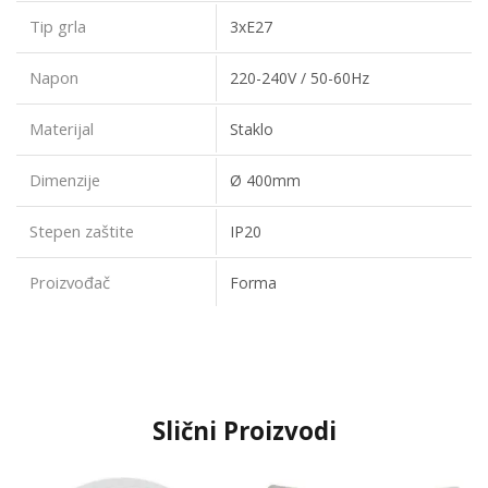
Tip grla
3xE27
Napon
220-240V / 50-60Hz
Materijal
Staklo
Dimenzije
Ø 400mm
Stepen zaštite
IP20
Proizvođač
Forma
Slični Proizvodi