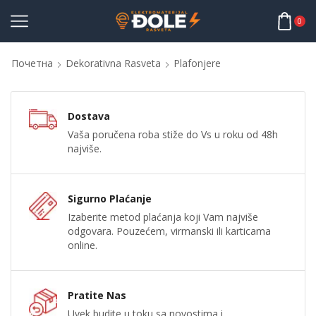
0
Почетна
Dekorativna Rasveta
Plafonjere
Dostava
Vaša poručena roba stiže do Vs u roku od 48h
najviše.
Sigurno Plaćanje
Izaberite metod plaćanja koji Vam najviše
odgovara. Pouzećem, virmanski ili karticama
online.
Pratite Nas
Uvek budite u toku sa novostima i