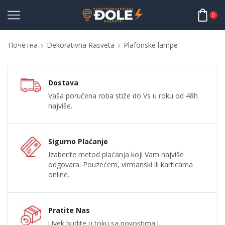
0
Почетна
Dekorativna Rasveta
Plafonske lampe
Dostava
Vaša poručena roba stiže do Vs u roku od 48h
najviše.
Sigurno Plaćanje
Izaberite metod plaćanja koji Vam najviše
odgovara. Pouzećem, virmanski ili karticama
online.
Pratite Nas
Uvek budite u toku sa novostima i