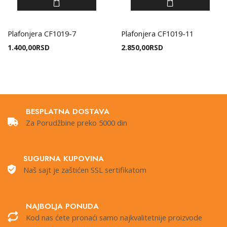
Plafonjera CF1019-7
Plafonjera CF1019-11
1.400,00
RSD
2.850,00
RSD
BESPLATNA DOSTAVA
Za Porudžbine preko 5000 din
SUGURNA KUPOVINA
Naš sajt je zaštićen SSL sertifikatom
NAJBOLJA PONUDA
Kod nas ćete pronaći samo najkvalitetnije proizvode