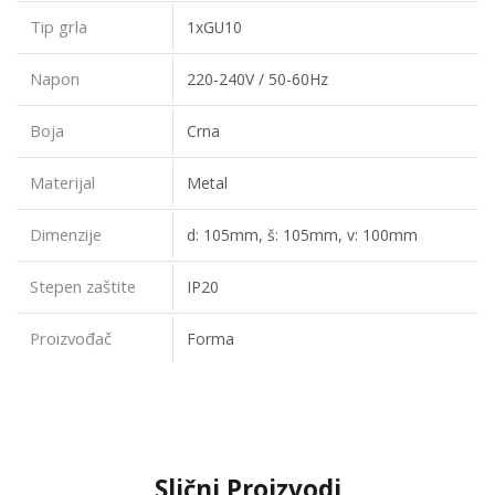
Tip grla
1xGU10
Napon
220-240V / 50-60Hz
Boja
Crna
Materijal
Metal
Dimenzije
d: 105mm, š: 105mm, v: 100mm
Stepen zaštite
IP20
Proizvođač
Forma
Slični Proizvodi