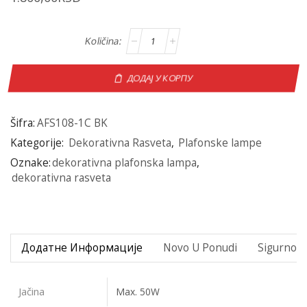
ДОДАЈ У КОРПУ
Šifra:
AFS108-1C BK
Kategorije:
Dekorativna Rasveta
,
Plafonske lampe
Oznake:
dekorativna plafonska lampa
,
dekorativna rasveta
Додатне Информације
Novo U Ponudi
Sigurno P
Jačina
Max. 50W