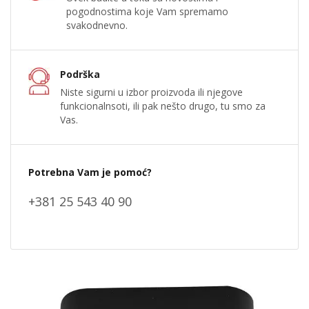
pogodnostima koje Vam spremamo
svakodnevno.
Podrška
Niste sigurni u izbor proizvoda ili njegove
funkcionalnsoti, ili pak nešto drugo, tu smo za
Vas.
Potrebna Vam je pomoć?
+381 25 543 40 90