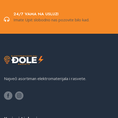
24/7 VAMA NA USLUZI
Imate Upit slobodno nas pozovite bilo kad.
Najveći asortiman elektromaterijala i rasvete.