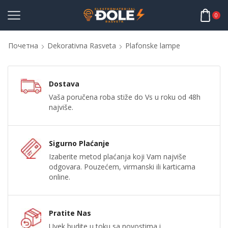
0
Почетна
Dekorativna Rasveta
Plafonske lampe
Dostava
Vaša poručena roba stiže do Vs u roku od 48h
najviše.
Sigurno Plaćanje
Izaberite metod plaćanja koji Vam najviše
odgovara. Pouzećem, virmanski ili karticama
online.
Pratite Nas
Uvek budite u toku sa novostima i