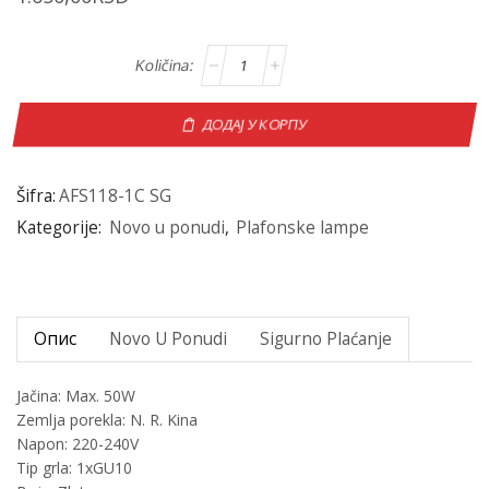
ДОДАЈ У КОРПУ
Šifra:
AFS118-1C SG
Kategorije:
Novo u ponudi
,
Plafonske lampe
Опис
Novo U Ponudi
Sigurno Plaćanje
Jačina: Max. 50W
Zemlja porekla: N. R. Kina
Napon: 220-240V
Tip grla: 1xGU10