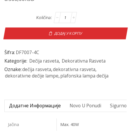
ДОДАЈ У КОРПУ
Šifra:
DF7007-4C
Kategorije:
Dečija rasveta
,
Dekorativna Rasveta
Oznake:
dečija rasveta
,
dekorativna rasveta
,
dekorativne dečije lampe
,
plafonska lampa dečija
Додатне Информације
Novo U Ponudi
Sigurno P
Jačina
Max. 40W