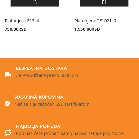
Plafonjera F13-4
Plafonjera CF1021-9
750,00
RSD
1.950,00
RSD
BESPLATNA DOSTAVA
Za Porudžbine preko 5000 din
SUGURNA KUPOVINA
Naš sajt je zaštićen SSL sertifikatom
NAJBOLJA PONUDA
Kod nas ćete pronaći samo najkvalitetnije proizvode