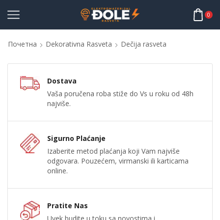
0
Почетна
Dekorativna Rasveta
Dečija rasveta
Dostava
Vaša poručena roba stiže do Vs u roku od 48h
najviše.
Sigurno Plaćanje
Izaberite metod plaćanja koji Vam najviše
odgovara. Pouzećem, virmanski ili karticama
online.
Pratite Nas
Uvek budite u toku sa novostima i