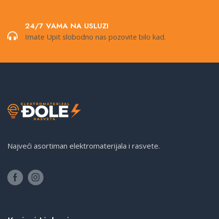
24/7 VAMA NA USLUZI
Imate Upit slobodno nas pozovite bilo kad.
Najveći asortiman elektromaterijala i rasvete.