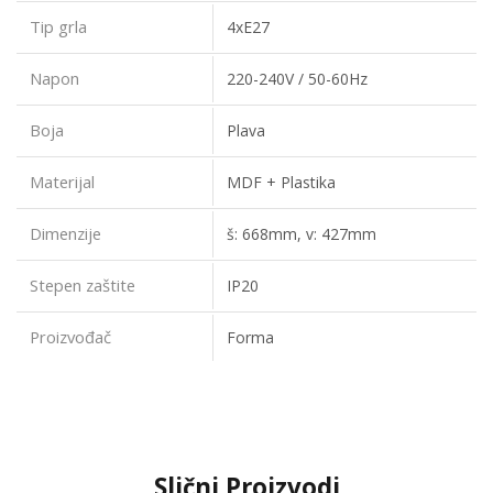
Tip grla
4xE27
Napon
220-240V / 50-60Hz
Boja
Plava
Materijal
MDF + Plastika
Dimenzije
š: 668mm, v: 427mm
Stepen zaštite
IP20
Proizvođač
Forma
Slični Proizvodi