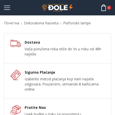
0
Почетна
Dekorativna Rasveta
Plafonske lampe
Dostava
Vaša poručena roba stiže do Vs u roku od 48h
najviše.
Sigurno Plaćanje
Izaberite metod plaćanja koji Vam najviše
odgovara. Pouzećem, virmanski ili karticama
online.
Pratite Nas
Uvek budite u toku sa novostima i