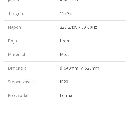
Tip grla
12xG4
Napon
220-240V / 50-60Hz
Boja
Hrom
Materijal
Metal
Dimenzije
š: 640mm, v: 520mm
Stepen zaštite
IP20
Proizvođač
Forma