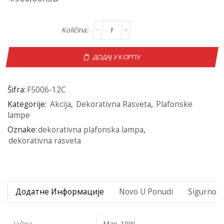
ДОДАЈ У КОРПУ
Šifra:
F5006-12C
Kategorije:
Akcija
,
Dekorativna Rasveta
,
Plafonske
lampe
Oznake:
dekorativna plafonska lampa
,
dekorativna rasveta
Додатне Информације
Novo U Ponudi
Sigurno P
Jačina
Max. 10W