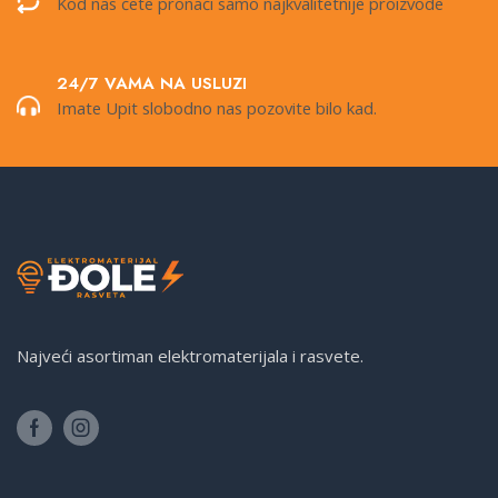
Kod nas ćete pronaći samo najkvalitetnije proizvode
24/7 VAMA NA USLUZI
Imate Upit slobodno nas pozovite bilo kad.
Najveći asortiman elektromaterijala i rasvete.