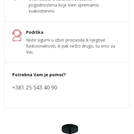
pogodnostima koje Vam spremamo
svakodnevno.
Podrška
Niste sigurni u izbor proizvoda ili njegove
funkcionalnsoti, ili pak nešto drugo, tu smo za
Vas.
Potrebna Vam je pomoć?
+381 25 543 40 90