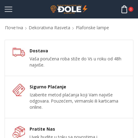
0
Почетна
Dekorativna Rasveta
Plafonske lampe
Dostava
Vaša poručena roba stiže do Vs u roku od 48h
najviše.
Sigurno Plaćanje
Izaberite metod plaćanja koji Vam najviše
odgovara. Pouzećem, virmanski ili karticama
online.
Pratite Nas
Uvek budite u toku sa novostima i