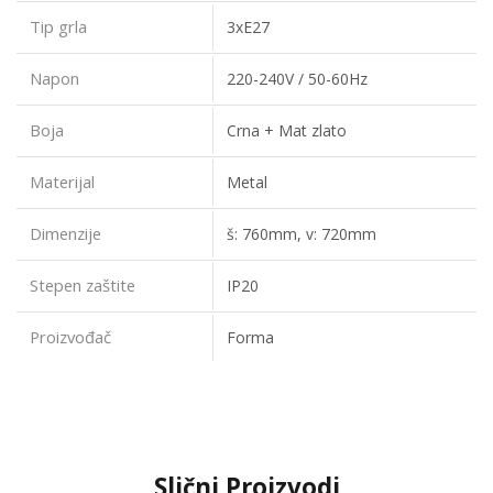
Tip grla
3xE27
Napon
220-240V / 50-60Hz
Boja
Crna + Mat zlato
Materijal
Metal
Dimenzije
š: 760mm, v: 720mm
Stepen zaštite
IP20
Proizvođač
Forma
Slični Proizvodi