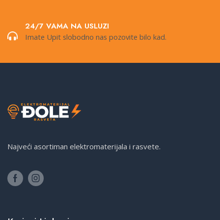
24/7 VAMA NA USLUZI
Imate Upit slobodno nas pozovite bilo kad.
Najveći asortiman elektromaterijala i rasvete.