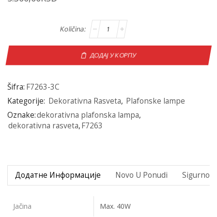
ДОДАЈ У КОРПУ
Šifra:
F7263-3C
Kategorije:
Dekorativna Rasveta
,
Plafonske lampe
Oznake:
dekorativna plafonska lampa
,
dekorativna rasveta
,
F7263
Додатне Информације
Novo U Ponudi
Sigurno P
Jačina
Max. 40W