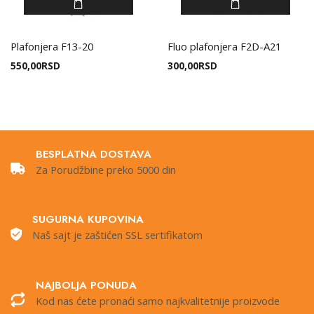
Plafonjera F13-20
Fluo plafonjera F2D-A21
550,00
RSD
300,00
RSD
BESPLATNA DOSTAVA
Za Porudžbine preko 5000 din
SUGURNA KUPOVINA
Naš sajt je zaštićen SSL sertifikatom
NAJBOLJA PONUDA
Kod nas ćete pronaći samo najkvalitetnije proizvode