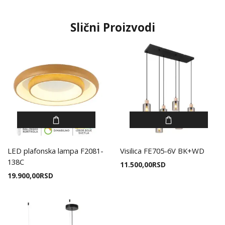
Slični Proizvodi
LED plafonska lampa F2081-
Visilica FE705-6V BK+WD
138C
11.500,00
RSD
19.900,00
RSD