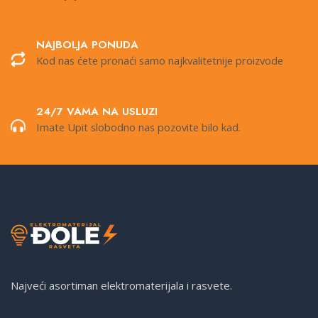
NAJBOLJA PONUDA
Kod nas ćete pronaći samo najkvalitetnije proizvode
24/7 VAMA NA USLUZI
Imate Upit slobodno nas pozovite bilo kad.
Najveći asortiman elektromaterijala i rasvete.