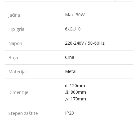
Jačina
Max. 50W
Tip grla
6xGU10
Napon
220-240V / 50-60Hz
Boja
Crna
Materijal
Metal
d: 120mm
Dimenzije
,
š: 800mm
,
v: 170mm
Stepen zaštite
IP20