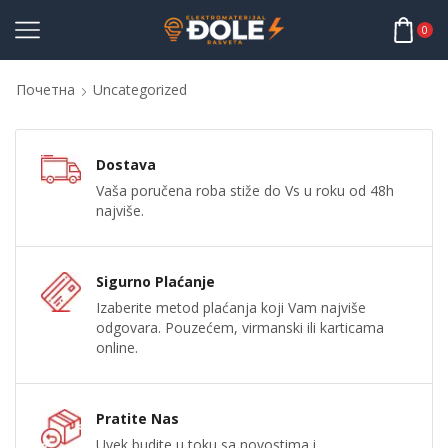
0
Почетна
Uncategorized
Dostava
Vaša poručena roba stiže do Vs u roku od 48h
najviše.
Sigurno Plaćanje
Izaberite metod plaćanja koji Vam najviše
odgovara. Pouzećem, virmanski ili karticama
online.
Pratite Nas
Uvek budite u toku sa novostima i