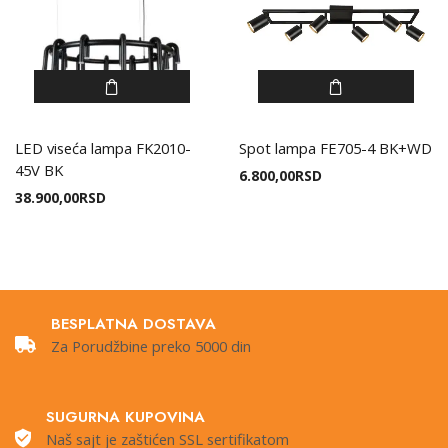
LED viseća lampa FK2010-
Spot lampa FE705-4 BK+WD
45V BK
6.800,00
RSD
38.900,00
RSD
BESPLATNA DOSTAVA
Za Porudžbine preko 5000 din
SUGURNA KUPOVINA
Naš sajt je zaštićen SSL sertifikatom