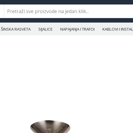
ŠINSKA RASVETA
SIJALICE
NAPAJANJA I TRAFOI
KABLOVI I INST