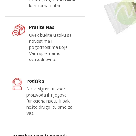
karticama online.
Pratite Nas
Uvek budite u toku sa
novostima i
pogodnostima koje
Vam spremamo
svakodnevno.
Podrška
Niste sigurni u izbor
proizvoda ili njegove
funkcionalnsoti, ili pak
nešto drugo, tu smo za
Vas.