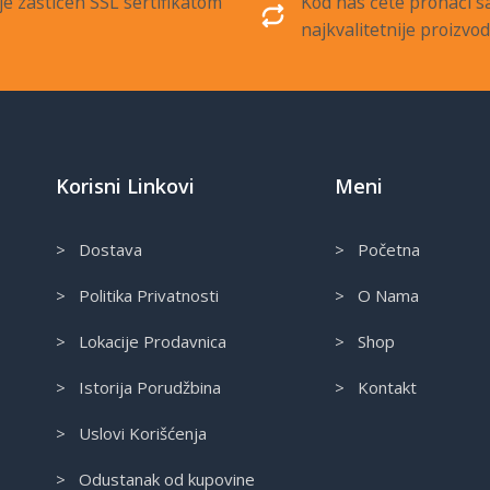
je zaštićen SSL sertifikatom
Kod nas ćete pronaći 
najkvalitetnije proizvo
Korisni Linkovi
Meni
> Dostava
> Početna
> Politika Privatnosti
> O Nama
> Lokacije Prodavnica
> Shop
> Istorija Porudžbina
> Kontakt
> Uslovi Korišćenja
> Odustanak od kupovine