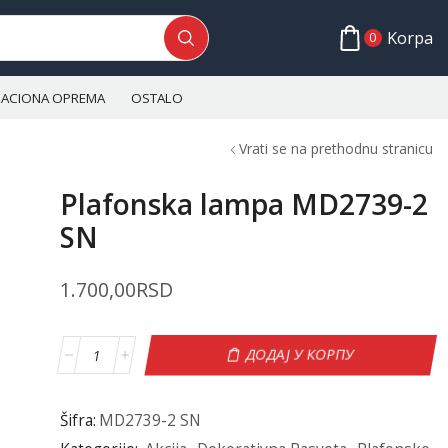
Korpa
0
ALACIONA OPREMA
OSTALO
Vrati se na prethodnu stranicu
Plafonska lampa MD2739-2
SN
1.700,00
RSD
ДОДАЈ У КОРПУ
Šifra:
MD2739-2 SN