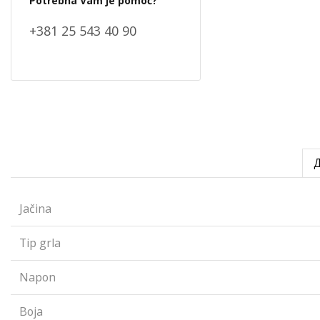
Potrebna Vam je pomoć?
+381 25 543 40 90
Jačina
Tip grla
Napon
Boja