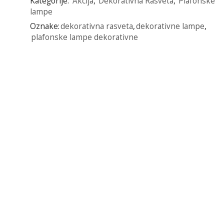
Kategorije:
Akcija
,
Dekorativna Rasveta
,
Plafonske
lampe
Oznake:
dekorativna rasveta
,
dekorativne lampe
,
plafonske lampe dekorativne