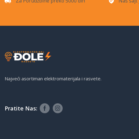
Za Porudžbine preko 5000 din
Naš sajt 
Najveći asortiman elektromaterijala i rasvete.
Pratite Nas: