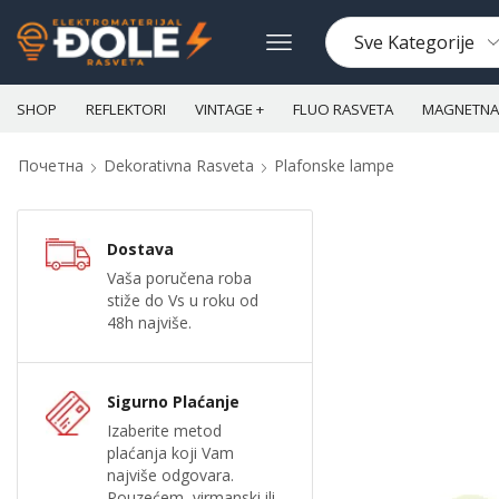
SHOP
REFLEKTORI
VINTAGE +
FLUO RASVETA
MAGNETNA 
Почетна
Dekorativna Rasveta
Plafonske lampe
Dostava
Vaša poručena roba
stiže do Vs u roku od
48h najviše.
Sigurno Plaćanje
Izaberite metod
plaćanja koji Vam
najviše odgovara.
Pouzećem, virmanski ili