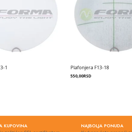
13-1
Plafonjera F13-18
550,00
RSD
A KUPOVINA
NAJBOLJA PONUDA