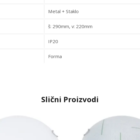
Metal + Staklo
š: 290mm, v: 220mm
IP20
Forma
Slični Proizvodi