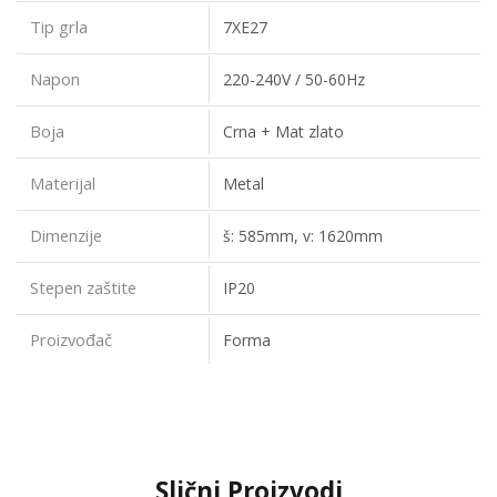
Tip grla
7XE27
Napon
220-240V / 50-60Hz
Boja
Crna + Mat zlato
Materijal
Metal
Dimenzije
š: 585mm, v: 1620mm
Stepen zaštite
IP20
Proizvođač
Forma
Slični Proizvodi