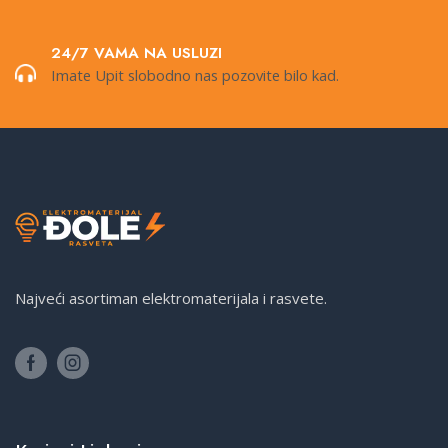
24/7 VAMA NA USLUZI
Imate Upit slobodno nas pozovite bilo kad.
Najveći asortiman elektromaterijala i rasvete.