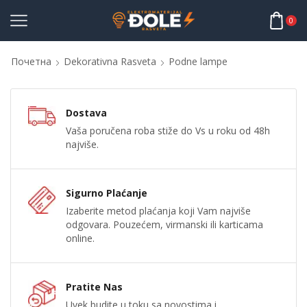
0
Почетна
Dekorativna Rasveta
Podne lampe
Dostava
Vaša poručena roba stiže do Vs u roku od 48h
najviše.
Sigurno Plaćanje
Izaberite metod plaćanja koji Vam najviše
odgovara. Pouzećem, virmanski ili karticama
online.
Pratite Nas
Uvek budite u toku sa novostima i