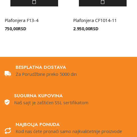
Plafonjera F13-4
Plafonjera CF1014-11
750,00
RSD
2.950,00
RSD
BESPLATNA DOSTAVA
Za Porudžbine preko 5000 din
SUGURNA KUPOVINA
Naš sajt je zaštićen SSL sertifikatom
NAJBOLJA PONUDA
Kod nas ćete pronaći samo najkvalitetnije proizvode