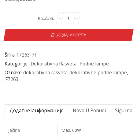
ДОДАЈ У КОРПУ
Šifra:
F7263-7F
Kategorije:
Dekorativna Rasveta
,
Podne lampe
Oznake:
dekorativna rasveta
,
dekorativne podne lampe
,
F7263
Додатне Информације
Novo U Ponudi
Sigurno P
Jačina
Max. 60W