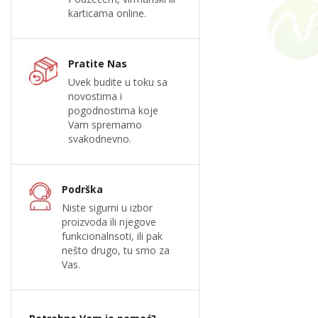
karticama online.
Pratite Nas
Uvek budite u toku sa
novostima i
pogodnostima koje
Vam spremamo
svakodnevno.
Podrška
Niste sigurni u izbor
proizvoda ili njegove
funkcionalnsoti, ili pak
nešto drugo, tu smo za
Vas.