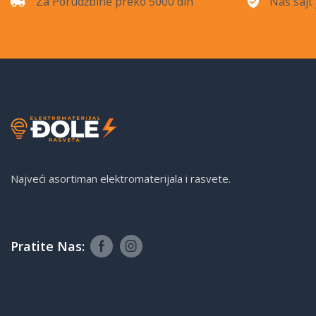
Za Porudžbine preko 5000 din
Naš sajt 
Najveći asortiman elektromaterijala i rasvete.
Pratite Nas: