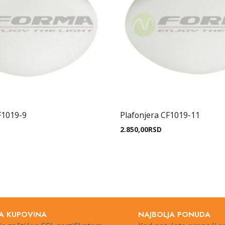
F1019-9
Plafonjera CF1019-11
2.850,00
RSD
A KUPOVINA
NAJBOLJA PONUDA