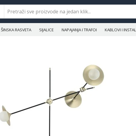
ŠINSKA RASVETA
SIJALICE
NAPAJANJA I TRAFOI
KABLOVI I INST