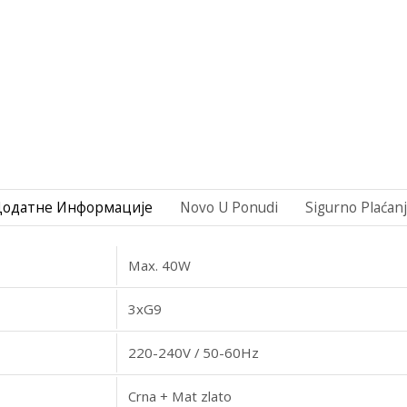
Додатне Информације
Novo U Ponudi
Sigurno Plaćan
Max. 40W
3xG9
220-240V / 50-60Hz
Crna + Mat zlato