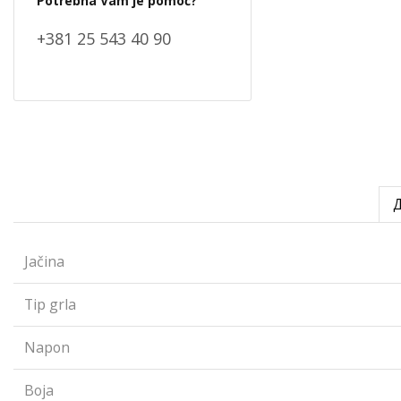
Potrebna Vam je pomoć?
+381 25 543 40 90
Jačina
Tip grla
Napon
Boja