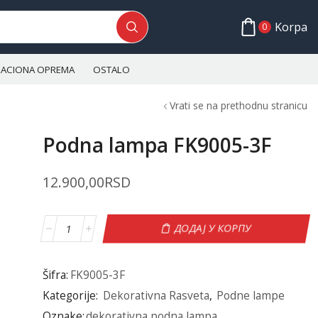
Korpa
0
ALACIONA OPREMA
OSTALO
Vrati se na prethodnu stranicu
Podna lampa FK9005-3F
12.900,00
RSD
ДОДАЈ У КОРПУ
Šifra:
FK9005-3F
Kategorije:
Dekorativna Rasveta
,
Podne lampe
Oznake:
dekorativna podna lampa
,