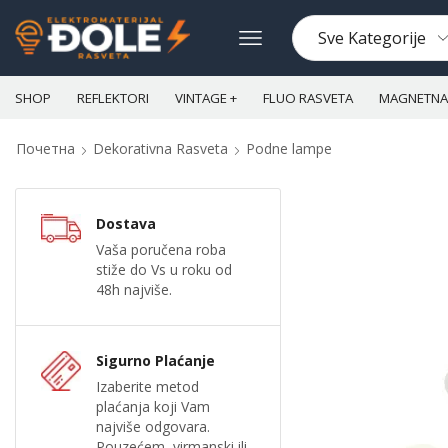
SHOP
REFLEKTORI
VINTAGE +
FLUO RASVETA
MAGNETNA 
Почетна
Dekorativna Rasveta
Podne lampe
Dostava
Vaša poručena roba
stiže do Vs u roku od
48h najviše.
Sigurno Plaćanje
Izaberite metod
plaćanja koji Vam
najviše odgovara.
Pouzećem, virmanski ili