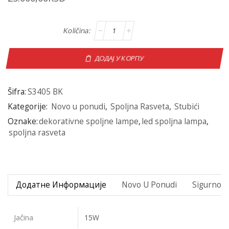
ДОДАЈ У КОРПУ
Šifra:
S3405 BK
Kategorije:
Novo u ponudi
,
Spoljna Rasveta
,
Stubići
Oznake:
dekorativne spoljne lampe
,
led spoljna lampa
,
spoljna rasveta
Додатне Информације
Novo U Ponudi
Sigurno P
Jačina
15W