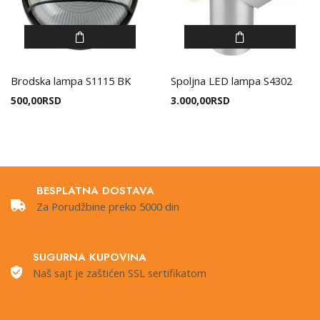
Brodska lampa S1115 BK
Spoljna LED lampa S4302
500,00
RSD
3.000,00
RSD
BESPLATNA DOSTAVA
Za Porudžbine preko 5000 din
SUGURNA KUPOVINA
Naš sajt je zaštićen SSL sertifikatom