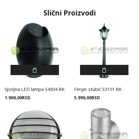
Slični Proizvodi
Spoljna LED lampa S4304 BK
Fenjer stubić S3151 BK
1.900,00
RSD
5.990,00
RSD