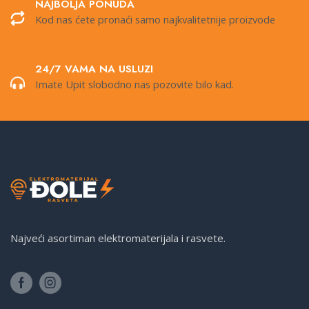
NAJBOLJA PONUDA
Kod nas ćete pronaći samo najkvalitetnije proizvode
24/7 VAMA NA USLUZI
Imate Upit slobodno nas pozovite bilo kad.
Najveći asortiman elektromaterijala i rasvete.