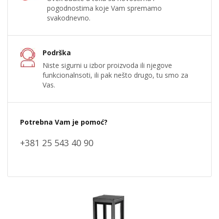
pogodnostima koje Vam spremamo
svakodnevno.
Podrška
Niste sigurni u izbor proizvoda ili njegove
funkcionalnsoti, ili pak nešto drugo, tu smo za
Vas.
Potrebna Vam je pomoć?
+381 25 543 40 90