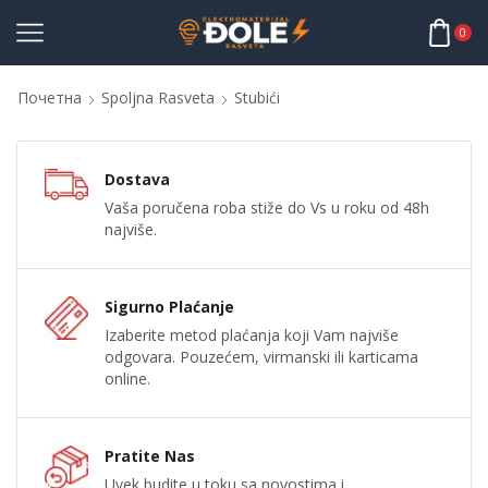
0
Почетна
Spoljna Rasveta
Stubići
Dostava
Vaša poručena roba stiže do Vs u roku od 48h
najviše.
Sigurno Plaćanje
Izaberite metod plaćanja koji Vam najviše
odgovara. Pouzećem, virmanski ili karticama
online.
Pratite Nas
Uvek budite u toku sa novostima i