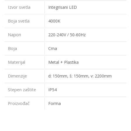
Izvor svetla
Integrisani LED
Boja svetla
4000K
Napon
220-240V / 50-60Hz
Boja
Crna
Materijal
Metal + Plastika
Dimenzije
d: 150mm, š: 150mm, v: 2200mm
Stepen zaštite
IP54
Proizvođač
Forma