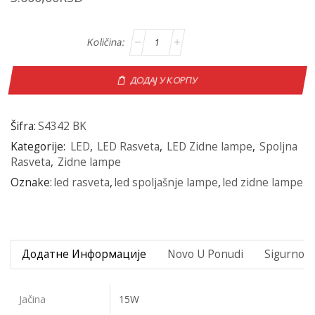
ДОДАЈ У КОРПУ
Šifra:
S4342 BK
Kategorije:
LED
,
LED Rasveta
,
LED Zidne lampe
,
Spoljna
Rasveta
,
Zidne lampe
Oznake:
led rasveta
,
led spoljašnje lampe
,
led zidne lampe
Додатне Информације
Novo U Ponudi
Sigurno P
Jačina
15W