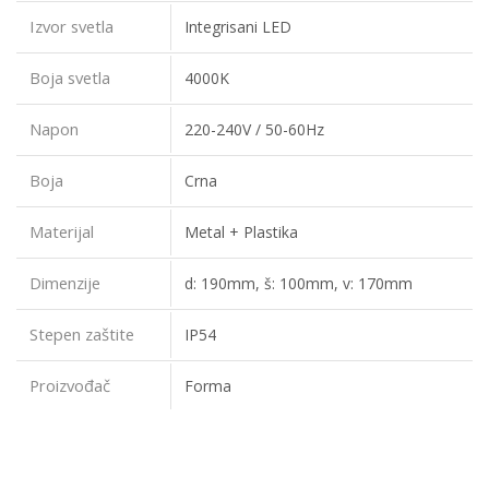
Izvor svetla
Integrisani LED
Boja svetla
4000K
Napon
220-240V / 50-60Hz
Boja
Crna
Materijal
Metal + Plastika
Dimenzije
d: 190mm, š: 100mm, v: 170mm
Stepen zaštite
IP54
Proizvođač
Forma