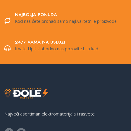
NAJBOLJA PONUDA
Kod nas ćete pronaći samo najkvalitetnije proizvode
24/7 VAMA NA USLUZI
Imate Upit slobodno nas pozovite bilo kad.
Najveći asortiman elektromaterijala i rasvete.