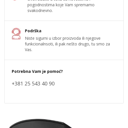
pogodnostima koje Vam spremamo
svakodnevno.
Podrška
Niste sigurni u izbor proizvoda ili njegove
funkcionalnsoti, ili pak nešto drugo, tu smo za
Vas.
Potrebna Vam je pomoć?
+381 25 543 40 90