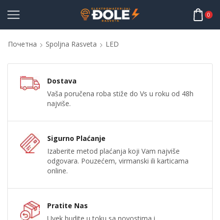
0
Почетна
Spoljna Rasveta
LED
Dostava
Vaša poručena roba stiže do Vs u roku od 48h
najviše.
Sigurno Plaćanje
Izaberite metod plaćanja koji Vam najviše
odgovara. Pouzećem, virmanski ili karticama
online.
Pratite Nas
Uvek budite u toku sa novostima i