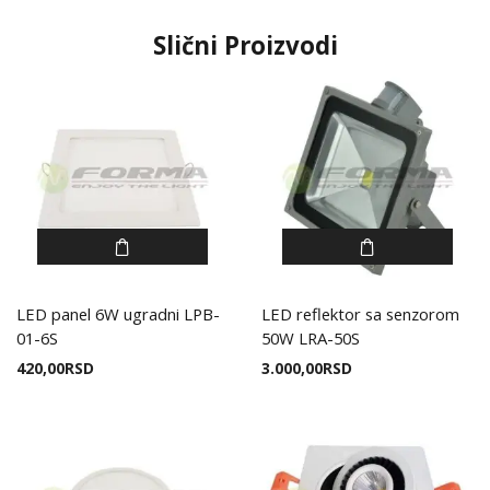
Slični Proizvodi
LED panel 6W ugradni LPB-
LED reflektor sa senzorom
01-6S
50W LRA-50S
420,00
RSD
3.000,00
RSD