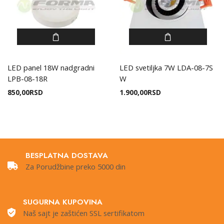
LED panel 18W nadgradni
LED svetiljka 7W LDA-08-7S
LPB-08-18R
W
850,00
RSD
1.900,00
RSD
BESPLATNA DOSTAVA
Za Porudžbine preko 5000 din
SUGURNA KUPOVINA
Naš sajt je zaštićen SSL sertifikatom