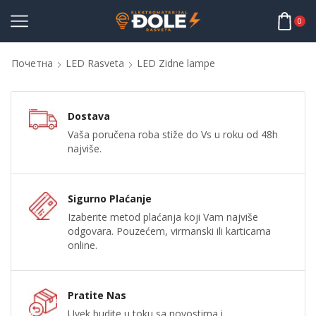
0
Почетна
LED Rasveta
LED Zidne lampe
Dostava
Vaša poručena roba stiže do Vs u roku od 48h
najviše.
Sigurno Plaćanje
Izaberite metod plaćanja koji Vam najviše
odgovara. Pouzećem, virmanski ili karticama
online.
Pratite Nas
Uvek budite u toku sa novostima i