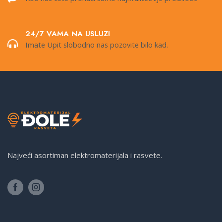
24/7 VAMA NA USLUZI
Imate Upit slobodno nas pozovite bilo kad.
Najveći asortiman elektromaterijala i rasvete.