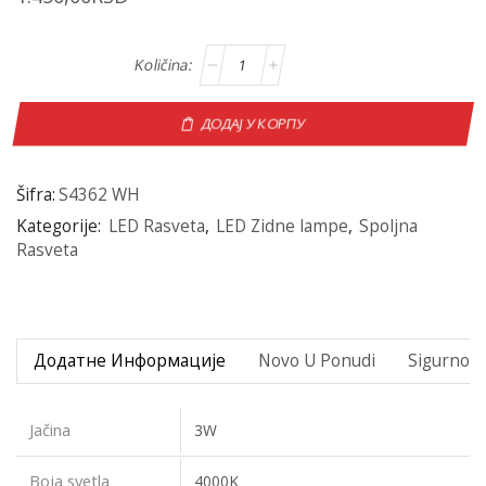
ДОДАЈ У КОРПУ
Šifra:
S4362 WH
Kategorije:
LED Rasveta
,
LED Zidne lampe
,
Spoljna
Rasveta
Додатне Информације
Novo U Ponudi
Sigurno P
Jačina
3W
Boja svetla
4000K