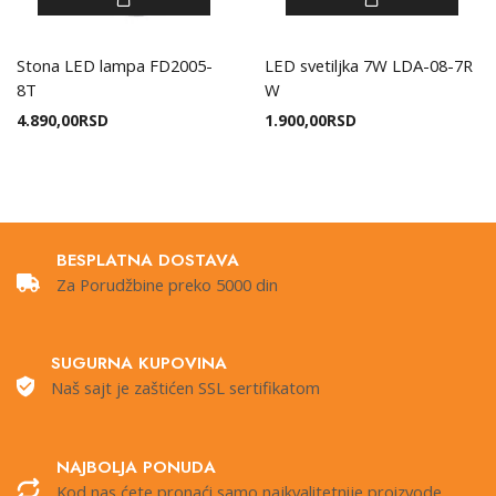
Stona LED lampa FD2005-
LED svetiljka 7W LDA-08-7R
8T
W
4.890,00
RSD
1.900,00
RSD
BESPLATNA DOSTAVA
Za Porudžbine preko 5000 din
SUGURNA KUPOVINA
Naš sajt je zaštićen SSL sertifikatom
NAJBOLJA PONUDA
Kod nas ćete pronaći samo najkvalitetnije proizvode