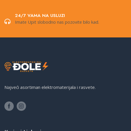
24/7 VAMA NA USLUZI
Imate Upit slobodno nas pozovite bilo kad.
Najveći asortiman elektromaterijala i rasvete.