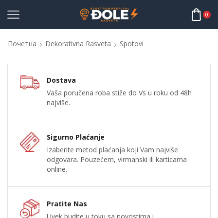
0
Почетна
Dekorativna Rasveta
Spotovi
Dostava
Vaša poručena roba stiže do Vs u roku od 48h
najviše.
Sigurno Plaćanje
Izaberite metod plaćanja koji Vam najviše
odgovara. Pouzećem, virmanski ili karticama
online.
Pratite Nas
Uvek budite u toku sa novostima i