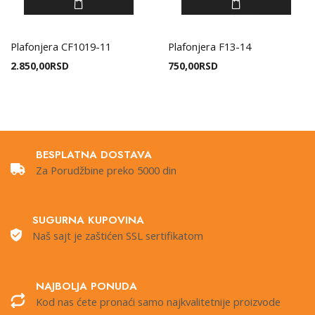
Plafonjera CF1019-11
Plafonjera F13-14
2.850,00
RSD
750,00
RSD
BESPLATNA DOSTAVA
Za Porudžbine preko 5000 din
SUGURNA KUPOVINA
Naš sajt je zaštićen SSL sertifikatom
NAJBOLJA PONUDA
Kod nas ćete pronaći samo najkvalitetnije proizvode