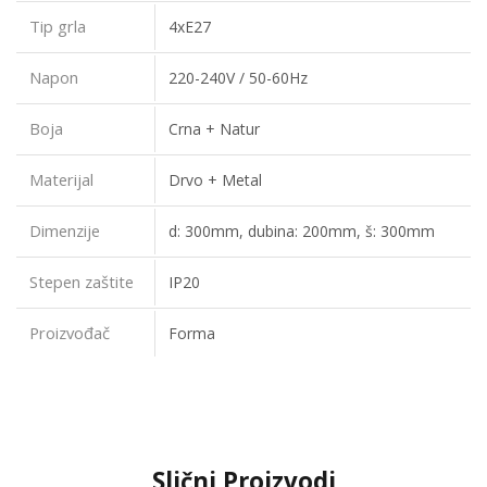
Tip grla
4xE27
Napon
220-240V / 50-60Hz
Boja
Crna + Natur
Materijal
Drvo + Metal
Dimenzije
d: 300mm, dubina: 200mm, š: 300mm
Stepen zaštite
IP20
Proizvođač
Forma
Slični Proizvodi