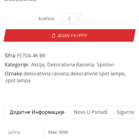
ДОДАЈ У КОРПУ
Šifra:
FE704-4K BK
Kategorije:
Akcija
,
Dekorativna Rasveta
,
Spotovi
Oznake:
dekorativna rasveta
,
dekorativne spot lampe
,
spot lampa
Додатне Информације
Novo U Ponudi
Sigurno P
Jačina
Max. 60W