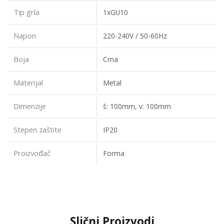
Tip grla
1xGU10
Napon
220-240V / 50-60Hz
Boja
Crna
Materijal
Metal
Dimenzije
š: 100mm, v: 100mm
Stepen zaštite
IP20
Proizvođač
Forma
Slični Proizvodi