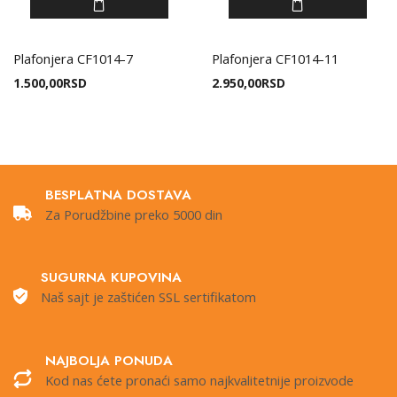
Plafonjera CF1014-7
Plafonjera CF1014-11
1.500,00
RSD
2.950,00
RSD
BESPLATNA DOSTAVA
Za Porudžbine preko 5000 din
SUGURNA KUPOVINA
Naš sajt je zaštićen SSL sertifikatom
NAJBOLJA PONUDA
Kod nas ćete pronaći samo najkvalitetnije proizvode