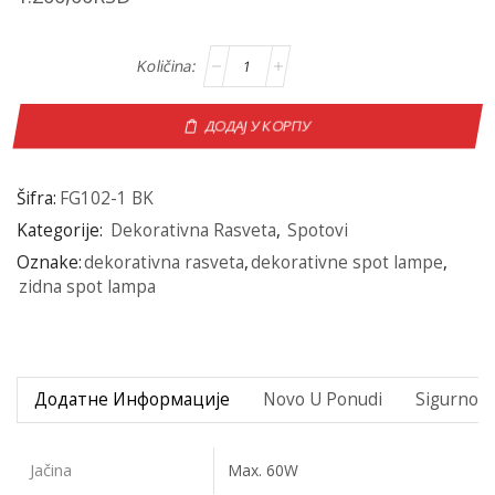
ДОДАЈ У КОРПУ
Šifra:
FG102-1 BK
Kategorije:
Dekorativna Rasveta
,
Spotovi
Oznake:
dekorativna rasveta
,
dekorativne spot lampe
,
zidna spot lampa
Додатне Информације
Novo U Ponudi
Sigurno P
Jačina
Max. 60W