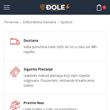
0
Почетна
Dekorativna Rasveta
Spotovi
Dostava
Vaša poručena roba stiže do Vs u roku od 48h
najviše.
Sigurno Plaćanje
Izaberite metod plaćanja koji Vam najviše
odgovara. Pouzećem, virmanski ili karticama
online.
Pratite Nas
Uvek budite u toku sa novostima i