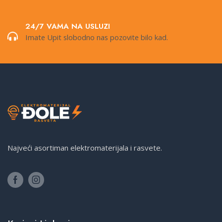
24/7 VAMA NA USLUZI
Imate Upit slobodno nas pozovite bilo kad.
Najveći asortiman elektromaterijala i rasvete.