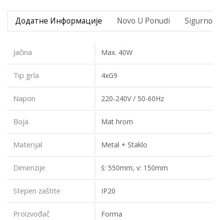
Додатне Информације
Novo U Ponudi
Sigurno P
Jačina
Max. 40W
Tip grla
4xG9
Napon
220-240V / 50-60Hz
Boja
Mat hrom
Materijal
Metal + Staklo
Dimenzije
š: 550mm, v: 150mm
Stepen zaštite
IP20
Proizvođač
Forma