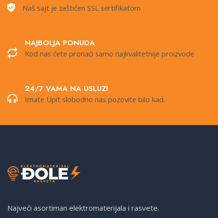
Naš sajt je zaštićen SSL sertifikatom
NAJBOLJA PONUDA
Kod nas ćete pronaći samo najkvalitetnije proizvode
24/7 VAMA NA USLUZI
Imate Upit slobodno nas pozovite bilo kad.
Najveći asortiman elektromaterijala i rasvete.