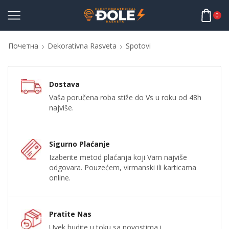
0
Почетна
Dekorativna Rasveta
Spotovi
Dostava
Vaša poručena roba stiže do Vs u roku od 48h
najviše.
Sigurno Plaćanje
Izaberite metod plaćanja koji Vam najviše
odgovara. Pouzećem, virmanski ili karticama
online.
Pratite Nas
Uvek budite u toku sa novostima i