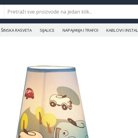
ŠINSKA RASVETA
SIJALICE
NAPAJANJA I TRAFOI
KABLOVI I INST