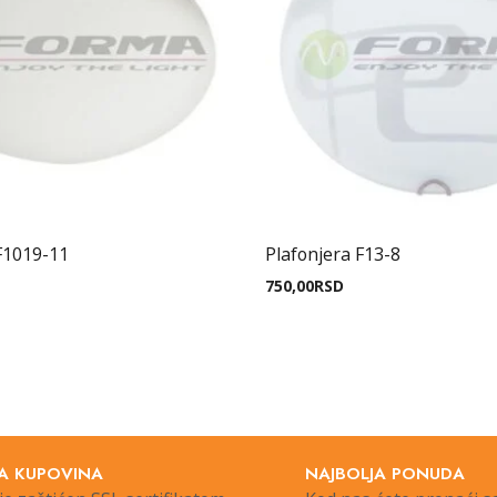
F1019-11
Plafonjera F13-8
750,00
RSD
A KUPOVINA
NAJBOLJA PONUDA