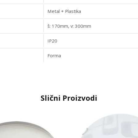
Metal + Plastika
š: 170mm, v: 300mm
IP20
Forma
Slični Proizvodi