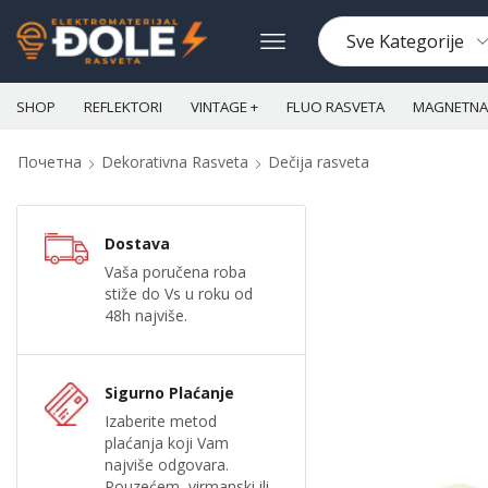
SHOP
REFLEKTORI
VINTAGE +
FLUO RASVETA
MAGNETNA 
Почетна
Dekorativna Rasveta
Dečija rasveta
Dostava
Vaša poručena roba
stiže do Vs u roku od
48h najviše.
Sigurno Plaćanje
Izaberite metod
plaćanja koji Vam
najviše odgovara.
Pouzećem, virmanski ili