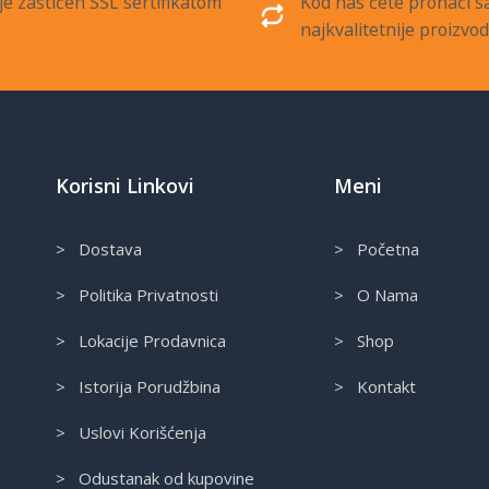
je zaštićen SSL sertifikatom
Kod nas ćete pronaći 
najkvalitetnije proizvo
Korisni Linkovi
Meni
> Dostava
> Početna
> Politika Privatnosti
> O Nama
> Lokacije Prodavnica
> Shop
> Istorija Porudžbina
> Kontakt
> Uslovi Korišćenja
> Odustanak od kupovine