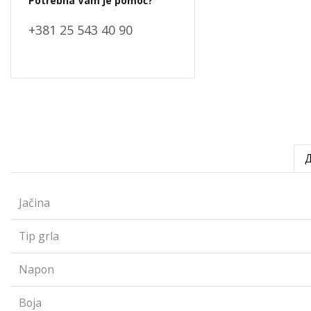
Potrebna Vam je pomoć?
+381 25 543 40 90
Jačina
Tip grla
Napon
Boja