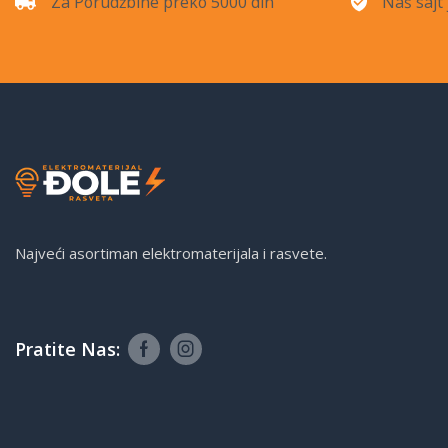
Za Porudžbine preko 5000 din
Naš sajt 
Najveći asortiman elektromaterijala i rasvete.
Pratite Nas: