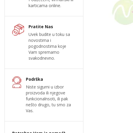
karticama online.
Pratite Nas
Uvek budite u toku sa
novostima i
pogodnostima koje
Vam spremamo
svakodnevno.
Podrška
Niste sigurni u izbor
proizvoda ili njegove
funkcionalnsoti, ili pak
nešto drugo, tu smo za
Vas.