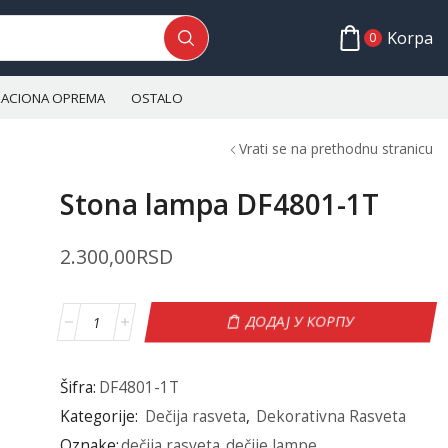
Korpa
0
ALACIONA OPREMA
OSTALO
Vrati se na prethodnu stranicu
Stona lampa DF4801-1T
2.300,00
RSD
ДОДАЈ У КОРПУ
Šifra:
DF4801-1T
Kategorije:
Dečija rasveta
,
Dekorativna Rasveta
Oznake:
dečija rasveta
,
dečije lampe
,