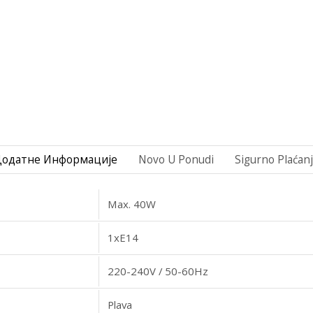
Додатне Информације
Novo U Ponudi
Sigurno Plaćan
Max. 40W
1xE14
220-240V / 50-60Hz
Plava