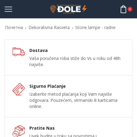
0
Почетна
Dekorativna Rasveta
Stone lampe - radne
Dostava
Vaša poručena roba stiže do Vs u roku od 48h
najviše.
Sigurno Plaćanje
Izaberite metod plaćanja koji Vam najviše
odgovara. Pouzećem, virmanski ili karticama
online.
Pratite Nas
Uvek budite u toku sa novostima i