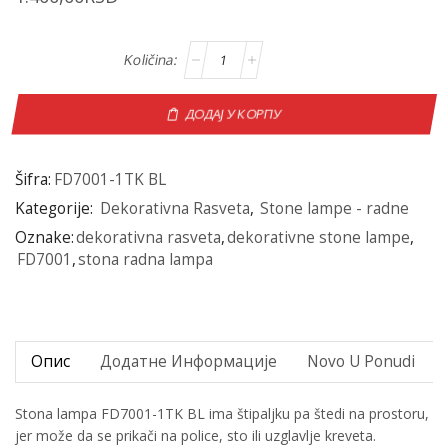
ДОДАЈ У КОРПУ
Šifra:
FD7001-1TK BL
Kategorije:
Dekorativna Rasveta
,
Stone lampe - radne
Oznake:
dekorativna rasveta
,
dekorativne stone lampe
,
FD7001
,
stona radna lampa
Опис
Додатне Информације
Novo U Ponudi
Stona lampa FD7001-1TK BL ima štipaljku pa štedi na prostoru,
jer može da se prikači na police, sto ili uzglavlje kreveta.