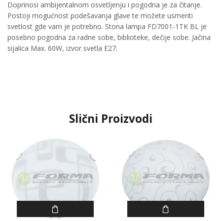
Doprinosi ambijentalnom osvetljenju i pogodna je za čitanje.
Postoji mogućnost podešavanja glave te možete usmeriti
svetlost gde vam je potrebno. Stona lampa FD7001-1TK BL je
posebno pogodna za radne sobe, biblioteke, dečije sobe. Jačina
sijalica Max. 60W, izvor svetla E27.
Slični Proizvodi