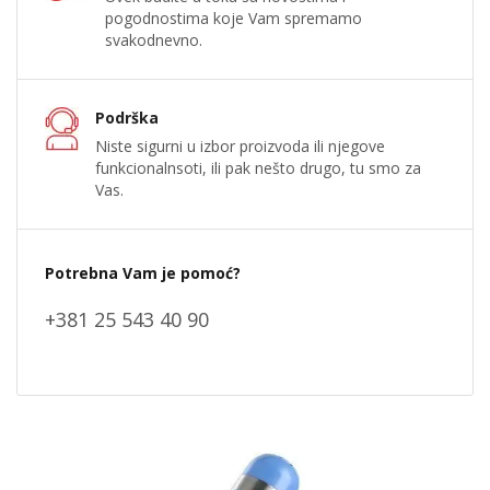
pogodnostima koje Vam spremamo
svakodnevno.
Podrška
Niste sigurni u izbor proizvoda ili njegove
funkcionalnsoti, ili pak nešto drugo, tu smo za
Vas.
Potrebna Vam je pomoć?
+381 25 543 40 90