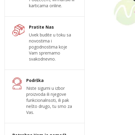
karticama online.
Pratite Nas
Uvek budite u toku sa
novostima i
pogodnostima koje
Vam spremamo
svakodnevno.
Podrška
Niste sigurni u izbor
proizvoda ili njegove
funkcionalnsoti, ili pak
nešto drugo, tu smo za
Vas.