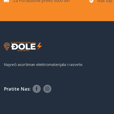
Za Porudžbine preko 5000 din
Naš sajt 
Najveći asortiman elektromaterijala i rasvete.
Pratite Nas: