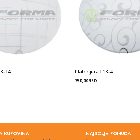
13-14
Plafonjera F13-4
750,00
RSD
A KUPOVINA
NAJBOLJA PONUDA