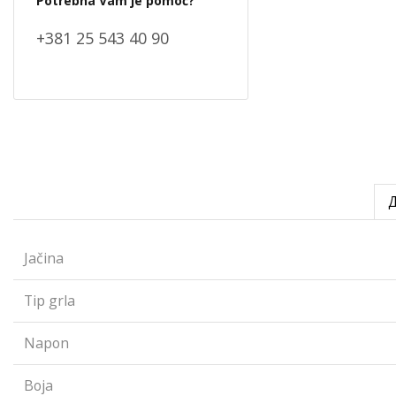
Potrebna Vam je pomoć?
+381 25 543 40 90
Jačina
Tip grla
Napon
Boja