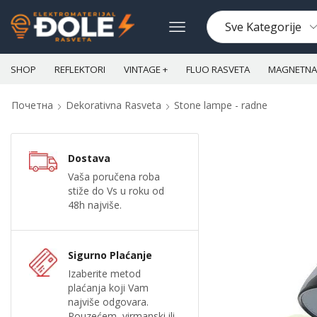
SHOP
REFLEKTORI
VINTAGE +
FLUO RASVETA
MAGNETNA 
Почетна
Dekorativna Rasveta
Stone lampe - radne
Dostava
Vaša poručena roba
stiže do Vs u roku od
48h najviše.
Sigurno Plaćanje
Izaberite metod
plaćanja koji Vam
najviše odgovara.
Pouzećem, virmanski ili