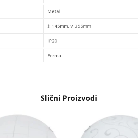
Metal
š: 145mm, v: 355mm
IP20
Forma
Slični Proizvodi