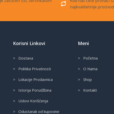
je zaštićen SSL sertifikatom
Kod nas ćete pronaći 
najkvalitetnije proizvo
Korisni Linkovi
Meni
> Dostava
> Početna
> Politika Privatnosti
> O Nama
> Lokacije Prodavnica
> Shop
> Istorija Porudžbina
> Kontakt
> Uslovi Korišćenja
> Odustanak od kupovine