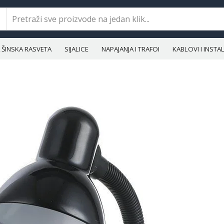
ŠINSKA RASVETA
SIJALICE
NAPAJANJA I TRAFOI
KABLOVI I INST