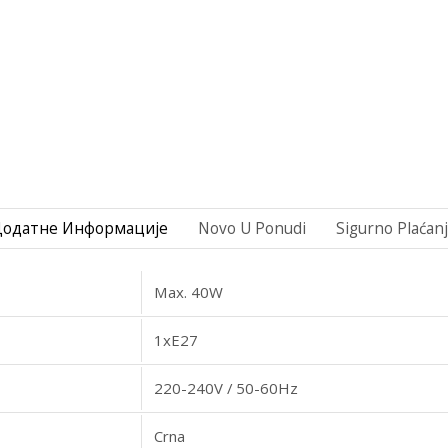
Додатне Информације
Novo U Ponudi
Sigurno Plaćan
Max. 40W
1xE27
220-240V / 50-60Hz
Crna