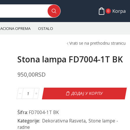
Korpa
0
ALACIONA OPREMA
OSTALO
Vrati se na prethodnu stranicu
Stona lampa FD7004-1T BK
950,00
RSD
ДОДАЈ У КОРПУ
Šifra:
FD7004-1T BK
Kategorije:
Dekorativna Rasveta
,
Stone lampe -
radne