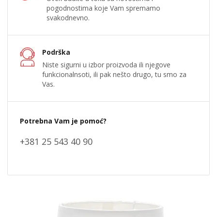
pogodnostima koje Vam spremamo
svakodnevno.
Podrška
Niste sigurni u izbor proizvoda ili njegove
funkcionalnsoti, ili pak nešto drugo, tu smo za
Vas.
Potrebna Vam je pomoć?
+381 25 543 40 90