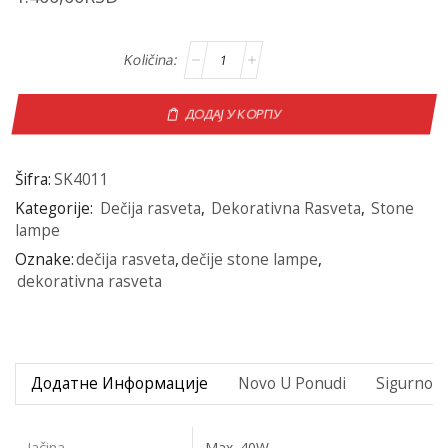
ДОДАЈ У КОРПУ
Šifra:
SK4011
Kategorije:
Dečija rasveta
,
Dekorativna Rasveta
,
Stone
lampe
Oznake:
dečija rasveta
,
dečije stone lampe
,
dekorativna rasveta
Додатне Информације
Novo U Ponudi
Sigurno P
Jačina
Max. 40W