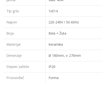
Tip grla
1xE14
Napon
220-240V / 50-60Hz
Boja
Bela + Žuta
Materijal
Keramika
Dimenzije
Ø 180mm, v: 270mm
Stepen zaštite
IP20
Proizvođač
Forma