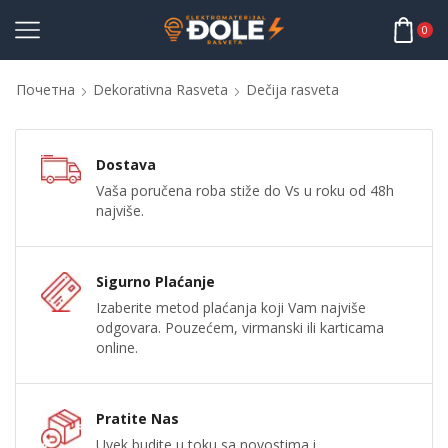
0
Почетна
Dekorativna Rasveta
Dečija rasveta
Dostava
Vaša poručena roba stiže do Vs u roku od 48h
najviše.
Sigurno Plaćanje
Izaberite metod plaćanja koji Vam najviše
odgovara. Pouzećem, virmanski ili karticama
online.
Pratite Nas
Uvek budite u toku sa novostima i