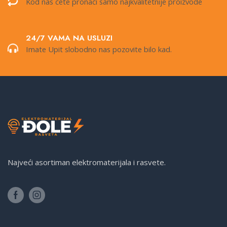
Kod nas ćete pronaći samo najkvalitetnije proizvode
24/7 VAMA NA USLUZI
Imate Upit slobodno nas pozovite bilo kad.
Najveći asortiman elektromaterijala i rasvete.